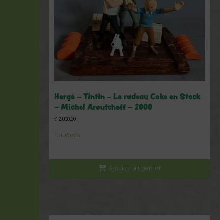
Hergé – Tintin – Le radeau Coke en Stock
– Michel Aroutcheff – 2000
€
2.000,00
En stock
Ajouter au panier