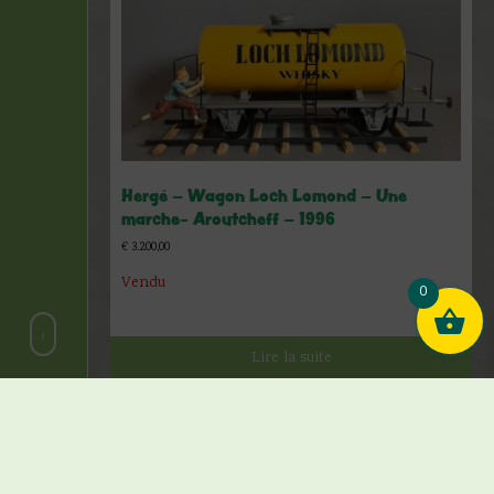
Hergé – Wagon Loch Lomond – Une
marche- Aroutcheff – 1996
€
3.200,00
Vendu
0
Lire la suite