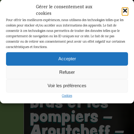
Gérer le consentement aux
cookies
Pour offrir les meilleures expériences, nous utilisons des technologies telles que les
cookies pour stocker et/ou accéder aux informations des appareils. Le fait de
consentir à ces technologies nous permettra de traiter des données telles que le
comportement de navigation ou les ID uniques sur ce site. Le fait de ne pas
consentir ou de retirer son consentement peut avoir un effet négatif sur certaines
caractéristiques et fonctions.
Hergé – L’Ile
Accepter
Noire –
Refuser
Pompe à
Voir les préférences
bras et les
Cookies
pompiers –
Aroutcheff –