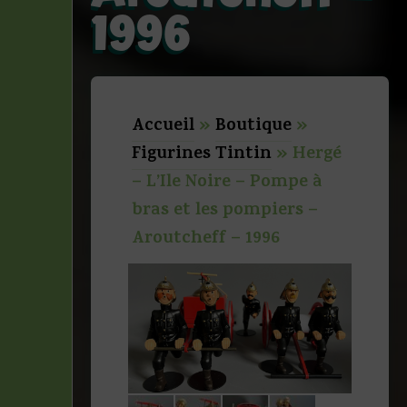
1996
Accueil
»
Boutique
»
Figurines Tintin
»
Hergé
– L’Ile Noire – Pompe à
bras et les pompiers –
Aroutcheff – 1996