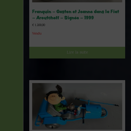
Franquin – Gaston et Jeanne dans la Fiat
– Aroutcheff – Signée – 1999
€
1.200,00
Vendu
Lire la suite