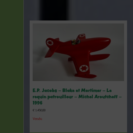
E.P. Jacobs – Blake et Mortimer – Le
requin patrouilleur – Michel Aroutcheff –
1996
€
1.450,00
Vendu