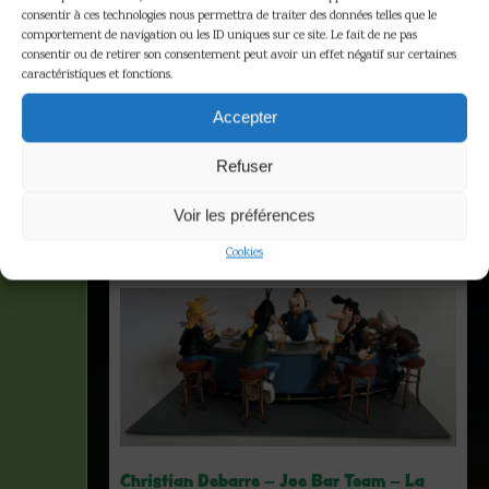
consentir à ces technologies nous permettra de traiter des données telles que le
comportement de navigation ou les ID uniques sur ce site. Le fait de ne pas
consentir ou de retirer son consentement peut avoir un effet négatif sur certaines
caractéristiques et fonctions.
Boite d'origine
Accepter
Refuser
Accueil
»
Boite d'origine
Voir les préférences
Affichage de 1–16 sur 163 résultats
Cookies
Christian Debarre – Joe Bar Team – La