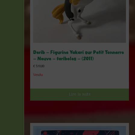
Derib – Figurine Yakari sur Petit Tonnerre
– Neuve – fariboles – (2011)
€
570,00
Vendu
Lire la suite