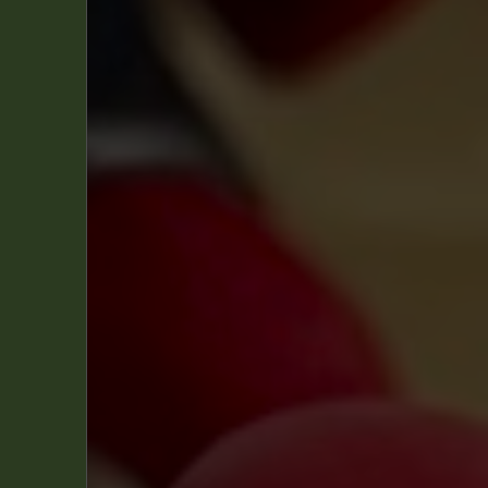
Boule et Bill
(1)
Chlorophylle
(1)
Clifton
(3)
Jeanne
(1)
Joe Bar
(1)
Kid Lucky
(1)
Natacha
(6)
Starter et Pipette
(1)
Steve Watson
(3)