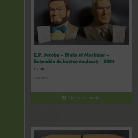
E.P. Jacobs – Blake et Mortimer –
Ensemble de bustes couleurs – 2004
€
750,00
1 en stock
Ajouter au panier