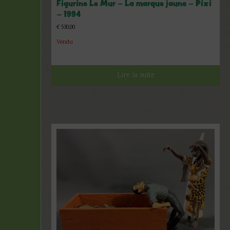
Figurine Le Mur – La marque jaune – Pixi
– 1994
€
530,00
Vendu
Lire la suite