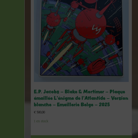
E.P. Jacobs – Blake & Mortimer – Plaque
émaillée L’énigme de l’Atlantide – Version
blanche – Emaillerie Belge – 2025
€
500,00
1 en stock