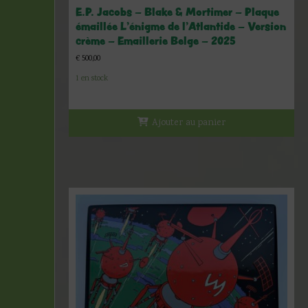
E.P. Jacobs – Blake & Mortimer – Plaque
émaillée L’énigme de l’Atlantide – Version
crème – Emaillerie Belge – 2025
€
500,00
1 en stock
Ajouter au panier