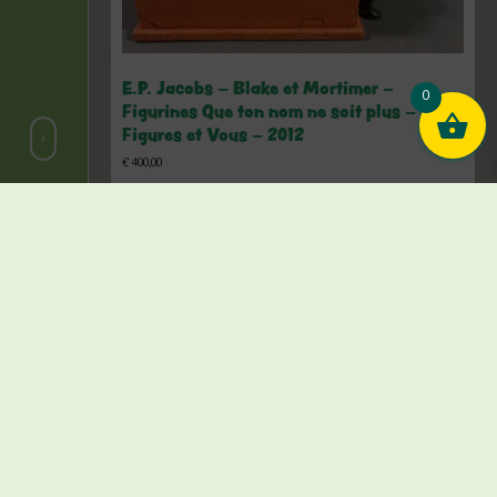
E.P. Jacobs – Blake et Mortimer –
0
Figurines Que ton nom ne soit plus –
Figures et Vous – 2012
€
400,00
Vendu
Lire la suite