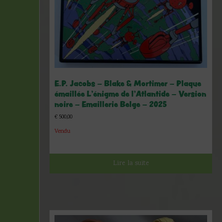
E.P. Jacobs – Blake & Mortimer – Plaque
émaillée L’énigme de l’Atlantide – Version
noire – Emaillerie Belge – 2025
€
500,00
Vendu
Lire la suite