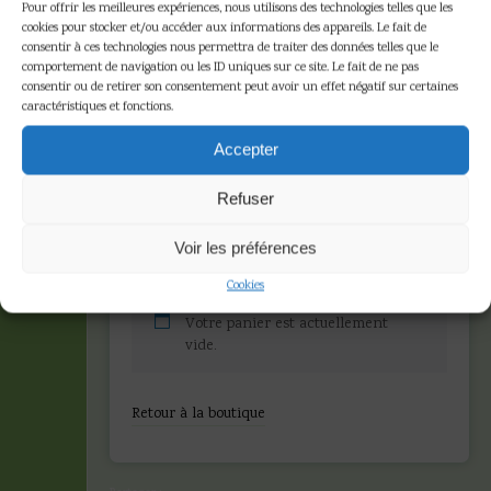
Pour offrir les meilleures expériences, nous utilisons des technologies telles que les
cookies pour stocker et/ou accéder aux informations des appareils. Le fait de
consentir à ces technologies nous permettra de traiter des données telles que le
comportement de navigation ou les ID uniques sur ce site. Le fait de ne pas
consentir ou de retirer son consentement peut avoir un effet négatif sur certaines
caractéristiques et fonctions.
Panier
Accepter
llées
 et
Refuser
Voir les préférences
Accueil
»
Panier
rts
Cookies
n
Votre panier est actuellement
vide.
te
Retour à la boutique