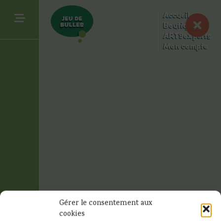
Accueil
Boutique
ART9experts
Mon compte
en
é
s
t
les
tin
Gérer le consentement aux
cookies