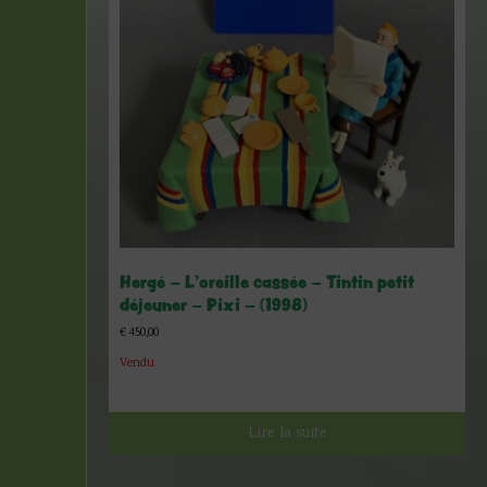
Hergé – L’oreille cassée – Tintin petit
déjeuner – Pixi – (1998)
€
450,00
Vendu
Lire la suite