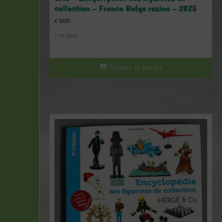
collection – Franco Belge résine – 2025
€
50,00
1 en stock
Ajouter au panier