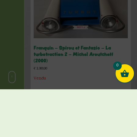
Franquin – Spirou et Fantasio – La
turbotraction 2 – Michel Aroutcheff
(2000)
0
€
2.300,00
Vendu
Lire la suite