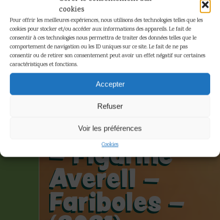
cookies
Pour offrir les meilleures expériences, nous utilisons des technologies telles que les
cookies pour stocker et/ou accéder aux informations des appareils. Le fait de
consentir à ces technologies nous permettra de traiter des données telles que le
comportement de navigation ou les ID uniques sur ce site. Le fait de ne pas
consentir ou de retirer son consentement peut avoir un effet négatif sur certaines
caractéristiques et fonctions.
Morris et
Accepter
Goscinny –
Refuser
Lucky Luke
Voir les préférences
– Figurine
Cookies
Averell –
Fariboles –