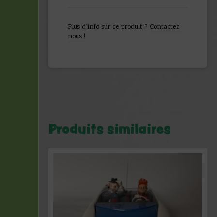
Lucky
Luke
-
Plus d'info sur ce produit ?
Contactez-
Figurine
nous !
Averell
-
Fariboles
-
(2021)
Produits similaires