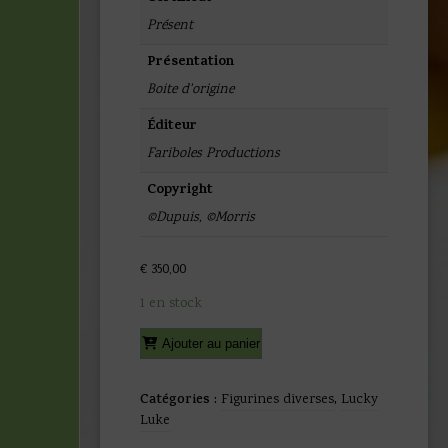
Présent
Présentation
Boite d'origine
Éditeur
Fariboles Productions
Copyright
©Dupuis
,
©Morris
€
350,00
1 en stock
quantité
Alternative:
Ajouter au panier
de
Morris
et
Catégories :
Figurines diverses
,
Lucky
Goscinny
Luke
-