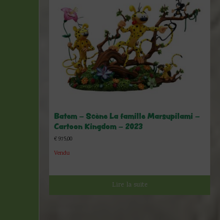
Batem – Scène La famille Marsupilami –
Cartoon Kingdom – 2023
€
975,00
Vendu
Lire la suite