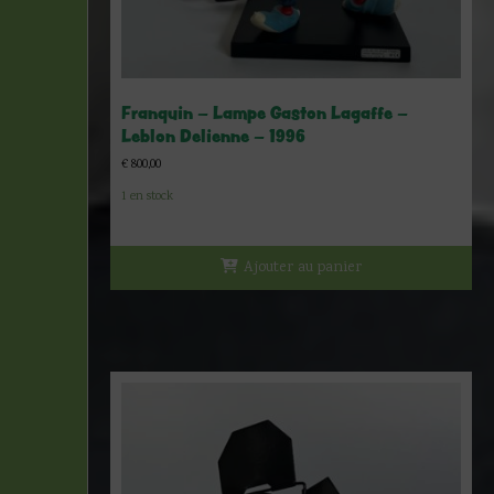
Franquin – Lampe Gaston Lagaffe –
Leblon Delienne – 1996
€
800,00
1 en stock
Ajouter au panier