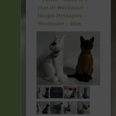
– Tintin – Milou et le
chat de Moulinsart –
Images Mythiques –
Moulinsart – 2008