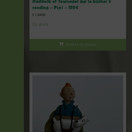
Haddock et Tournesol sur le bûcher 5
rondins – Pixi – 1994
€
1.200,00
En stock
Ajouter au panier