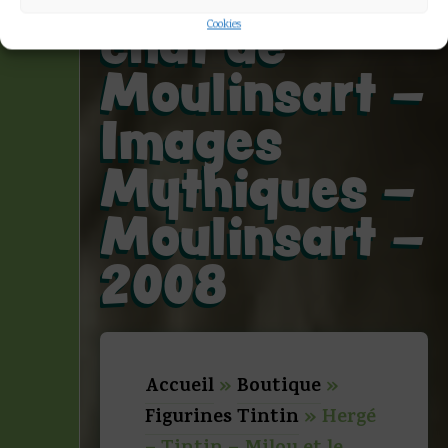
chat de
Cookies
Moulinsart –
Images
Mythiques –
Moulinsart –
2008
Accueil
»
Boutique
»
Figurines Tintin
»
Hergé