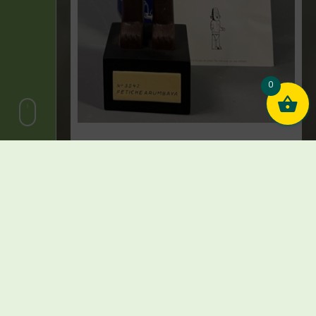
0
Hergé – Figurine Fétiche Arumbaya –
Images mythiques – Pixi – 2002
€
450,00
1 en stock
Ajouter au panier