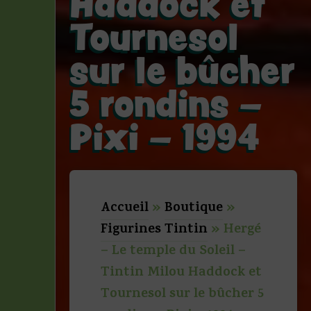
Haddock et
Tournesol
sur le bûcher
5 rondins –
Pixi – 1994
Accueil
»
Boutique
»
Figurines Tintin
»
Hergé
– Le temple du Soleil –
Tintin Milou Haddock et
Tournesol sur le bûcher 5