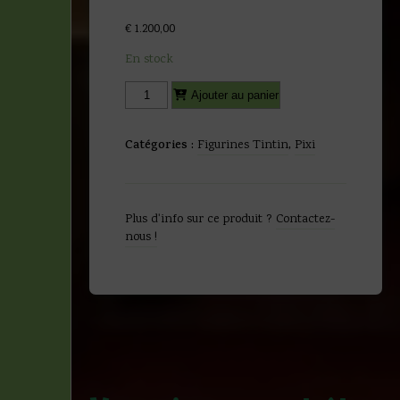
€
1.200,00
En stock
quantité
Alternative:
Ajouter au panier
de
Hergé
-
Catégories :
Figurines Tintin
,
Pixi
Le
temple
du
Soleil
Plus d'info sur ce produit ?
Contactez-
-
nous !
Tintin
Milou
Haddock
et
Tournesol
sur
le
bûcher
5