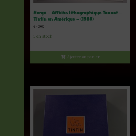
Hergé – Affiche lithographique Toooot –
Tintin en Amérique – (1980)
€
400,00
1 en stock
Ajouter au panier