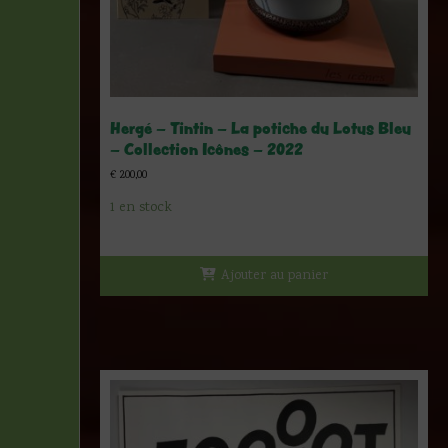
Hergé – Tintin – La potiche du Lotus Bleu
– Collection Icônes – 2022
€
200,00
1 en stock
Ajouter au panier