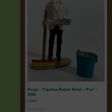
Hergé – Figurine Nestor Balai – Pixi –
1999
€
200,00
1 en stock