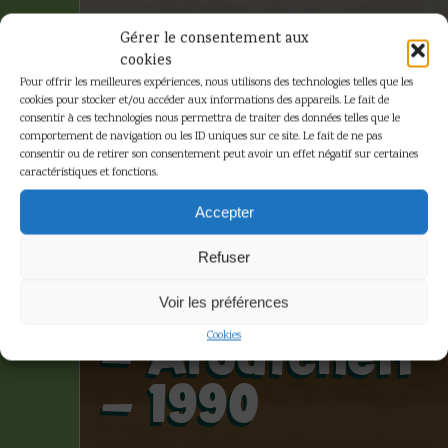
Gérer le consentement aux
cookies
Pour offrir les meilleures expériences, nous utilisons des technologies telles que les
cookies pour stocker et/ou accéder aux informations des appareils. Le fait de
consentir à ces technologies nous permettra de traiter des données telles que le
comportement de navigation ou les ID uniques sur ce site. Le fait de ne pas
consentir ou de retirer son consentement peut avoir un effet négatif sur certaines
caractéristiques et fonctions.
Hergé –
Accepter
Tintin –
Refuser
L’ambulance
Voir les préférences
– Aroutcheff
Cookies
– 1990