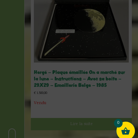
Hergé – Plaque émaillée On a marché sur
la lune – Instructions – Avec sa boite –
29X29 – Emaillerie Belge – 1985
€
1.500,00
Vendu
0
Lire la suite