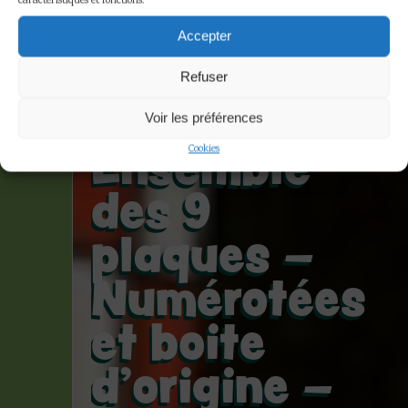
caractéristiques et fonctions.
Hergé – On a
Accepter
marché sur
Refuser
la lune –
Voir les préférences
Ensemble
Cookies
des 9
plaques –
Numérotées
et boite
d’origine –