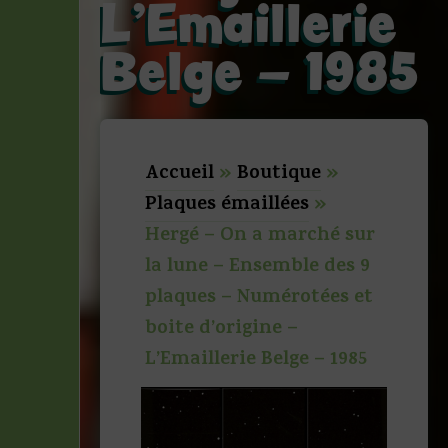
L’Emaillerie
Belge – 1985
Accueil
»
Boutique
»
Plaques émaillées
»
Hergé – On a marché sur
la lune – Ensemble des 9
plaques – Numérotées et
boite d’origine –
L’Emaillerie Belge – 1985