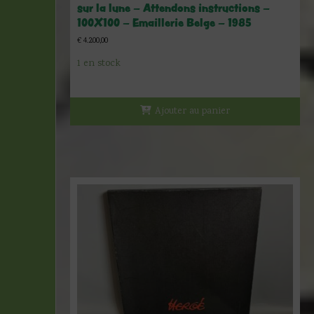
sur la lune – Attendons instructions –
100X100 – Emaillerie Belge – 1985
€
4.200,00
1 en stock
Ajouter au panier