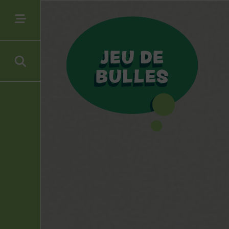
In stock
Filtrer par type de produit
Figurines diverses
(60)
Figurines Tintin
(44)
Filtrer par auteur(s)
E.P. Jacobs
(2)
Editions Albert René
(1)
Franquin
(31)
Hergé
(44)