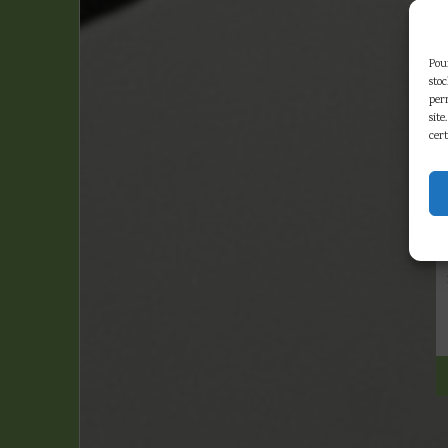
Pour
sto
per
site
cert