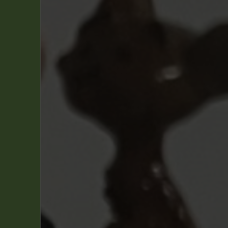
Blake & Mortimer
(2)
Bob & Bobette
(1)
Boule & Bill
(1)
Gaston
(11)
Les Schtroumpfs
(2)
Lucky Luke
(6)
Marsupilami
(4)
Spirou et Fantasio
(17)
Tintin
(44)
Pin Up
(1)