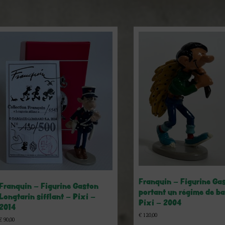
Franquin – Figurine Ga
Franquin – Figurine Gaston
portant un régime de b
Longtarin sifflant – Pixi –
Pixi – 2004
2014
€
120,00
€
90,00