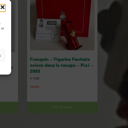
s
 ce
s
Franquin – Figurine Fantasio
coincé dans le canapé – Pixi –
rtimer
2003
€
75,00
Vendu
Lire la suite