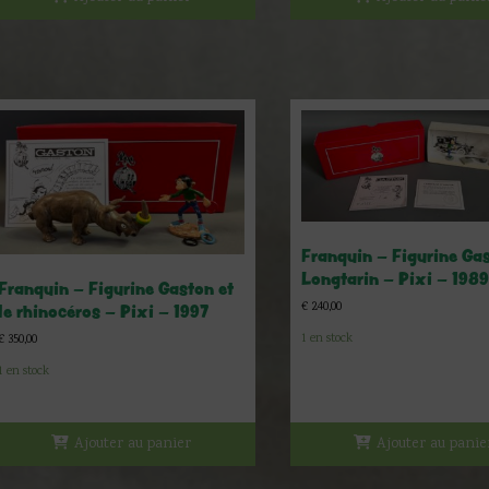
Franquin – Figurine Gas
Longtarin – Pixi – 1989
Franquin – Figurine Gaston et
€
240,00
le rhinocéros – Pixi – 1997
1 en stock
€
350,00
1 en stock
Ajouter au panier
Ajouter au panie