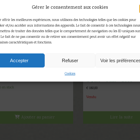
Gérer le consentement aux cookies
 offrir les meilleures expériences, nous utilisons des technologies telles que les cookies pour
cker et/ou accéder aux informations des appareils. Le fait de consentir à ces technologies nou
mettra de traiter des données telles que le comportement de navigation ou les ID uniques sur
. Le fait de ne pas consentir ou de retirer son consentement peut avoir un effet négatif sur
aines caractéristiques et fonctions.
E.P. Jacobs – Blake &
Mortimer – Figurine Le récit de
Accepter
Refuser
Voir les préférence
Mortimer et Blake – Pixi –
E.P. Jacobs – Blake &
2000
Mortimer – Figurine Mo
Cookies
€
300,00
à Vélo – Pixi – 2005
1 en stock
€
180,00
Vendu
Ajouter au panier
Lire la suite