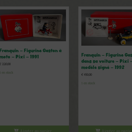
Franquin – Figurine Gaston à
Franquin – Figurine Ga
moto – Pixi – 1991
dans sa voiture – Pixi 
€
220,00
modèle signé – 1992
1 en stock
€
450,00
1 en stock
Ajouter au panier
Ajouter au panie