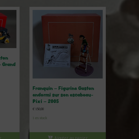
ston
– Grand
Franquin – Figurine Gaston
endormi sur son escabeau-
Pixi – 2005
€
150,00
1 en stock
r
Ajouter au panier