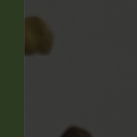
Morris
(6)
Peyo
(2)
Roba
(1)
Uderzo & Goscinny
(15)
Vandersteen, Willy
(1)
Berthet, Philippe
(1)
Neidhardt
(1)
Tarrin
(1)
Yann
(1)
Filtrer par personnage(s)
Asterix
(2)
Asterix & Obelix
(13)