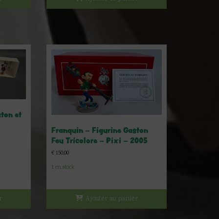
ton et
Franquin – Figurine Gaston
Feu Tricolore – Pixi – 2005
€
150,00
1 en stock
r
Ajouter au panier