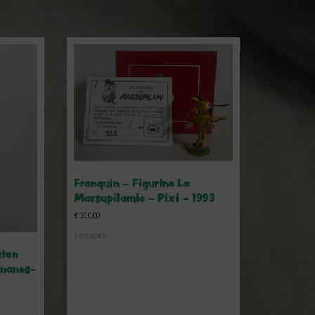
Franquin – Figurine La
Marsupilamie – Pixi – 1993
€
210,00
1 en stock
ston
ananes-