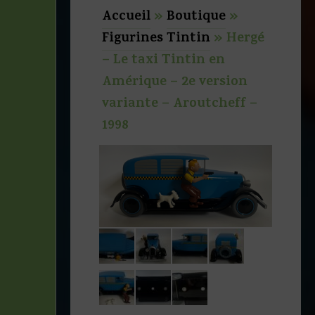
Accueil
»
Boutique
»
Figurines Tintin
»
Hergé
– Le taxi Tintin en
Amérique – 2e version
variante – Aroutcheff –
1998