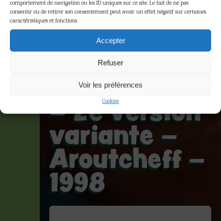
comportement de navigation ou les ID uniques sur ce site. Le fait de ne pas
consentir ou de retirer son consentement peut avoir un effet négatif sur certaines
caractéristiques et fonctions.
Hergé – Le
Accepter
taxi Tintin
Refuser
en Amérique
Voir les préférences
– 2e version
Cookies
variante –
Aroutcheff –
1998