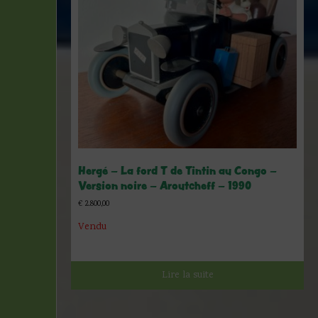
Hergé – La ford T de Tintin au Congo –
Version noire – Aroutcheff – 1990
€
2.800,00
Vendu
Lire la suite