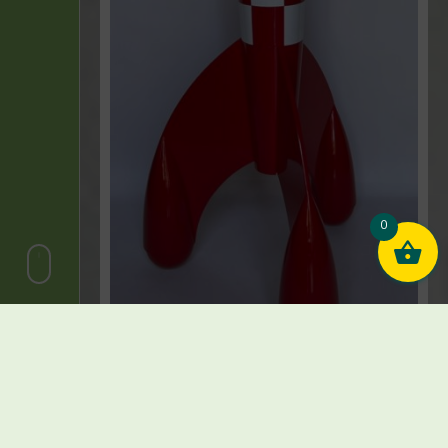
0
Hergé – Tintin – La fusée Aroutcheff – 114
cm – 1986
€
3.200,00