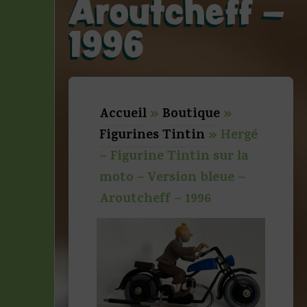
Aroutcheff –
1996
Accueil
»
Boutique
»
Figurines Tintin
»
Hergé
– Figurine Tintin sur la
moto – Version bleue –
Aroutcheff – 1996