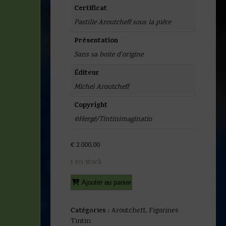
Certificat
Pastille Aroutcheff sous la pièce
Présentation
Sans sa boite d'origine
Éditeur
Michel Aroutcheff
Copyright
©Hergé/Tintinimaginatio
€
2.000,00
1 en stock
quantité
Alternative:
Ajouter au panier
de
Hergé
-
Catégories :
Aroutcheff
,
Figurines
Figurine
Tintin