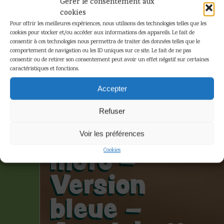
Gérer le consentement aux
cookies
Pour offrir les meilleures expériences, nous utilisons des technologies telles que les
cookies pour stocker et/ou accéder aux informations des appareils. Le fait de
consentir à ces technologies nous permettra de traiter des données telles que le
comportement de navigation ou les ID uniques sur ce site. Le fait de ne pas
consentir ou de retirer son consentement peut avoir un effet négatif sur certaines
caractéristiques et fonctions.
Hergé –
Accepter
Figurine
Refuser
Tintin sur la
Voir les préférences
moto –
Cookies
Version
bleue –