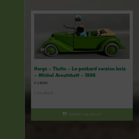
Hergé – Tintin – La packard version bois
– Michel Aroutcheff – 1986
€
3.300,00
1 en stock
Ajouter au panier