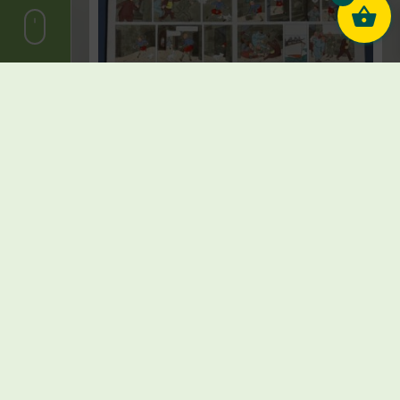
Hergé et Studios Hergé – Coloriage
original – Première édition couleur – L’Ile
Noire – 1943
€
24.000,00
Vendu
Lire la suite