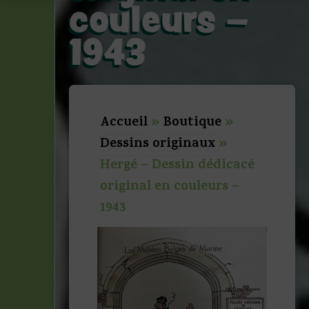
couleurs –
1943
Accueil
»
Boutique
»
Dessins originaux
»
Hergé – Dessin dédicacé
original en couleurs –
1943