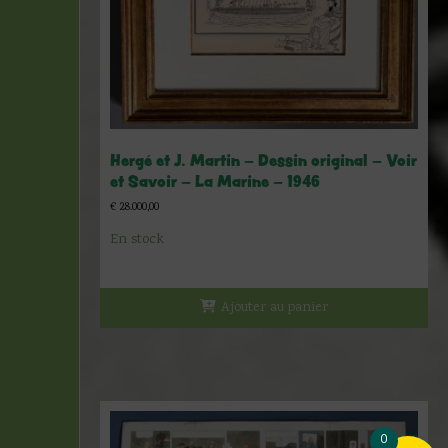
Hergé et J. Martin – Dessin original – Voir
et Savoir – La Marine – 1946
€
28.000,00
En stock
Ajouter au panier
0