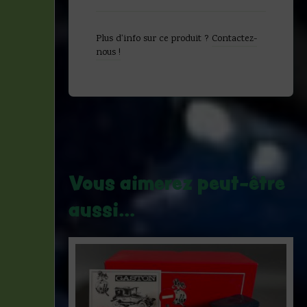
à
moto
-
Plus d'info sur ce produit ?
Contactez-
Pixi
nous !
-
1991
Vous aimerez peut-être
aussi…