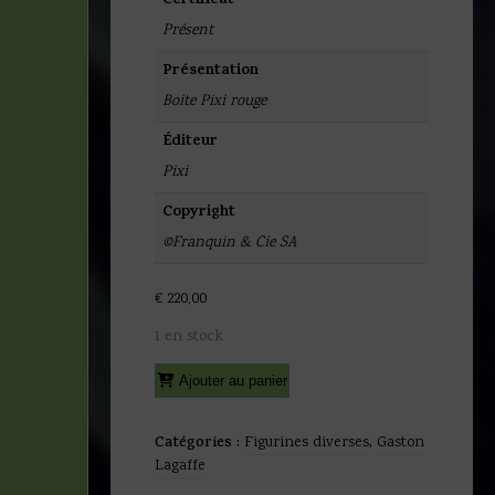
Certificat
Présent
Présentation
Boite Pixi rouge
Éditeur
Pixi
Copyright
©Franquin & Cie SA
€
220,00
1 en stock
quantité
Alternative:
Ajouter au panier
de
Franquin
-
Catégories :
Figurines diverses
,
Gaston
Figurine
Lagaffe
Gaston