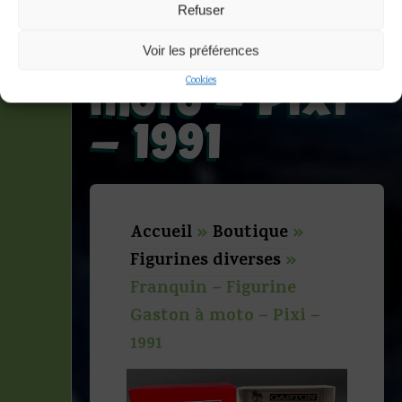
Figurine
Refuser
Gaston à
Voir les préférences
moto – Pixi
Cookies
– 1991
Accueil
»
Boutique
»
Figurines diverses
»
Franquin – Figurine
Gaston à moto – Pixi –
1991