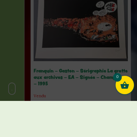
Franquin – Gaston – Sérigraphie La grotte
aux archives – EA – Signée – Champaka
0
– 1995
Vendu
Lire la suite