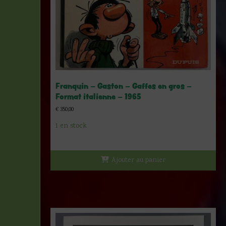
Franquin – Gaston – Gaffes en gros –
Format italienne – 1965
€
350,00
1 en stock
Ajouter au panier