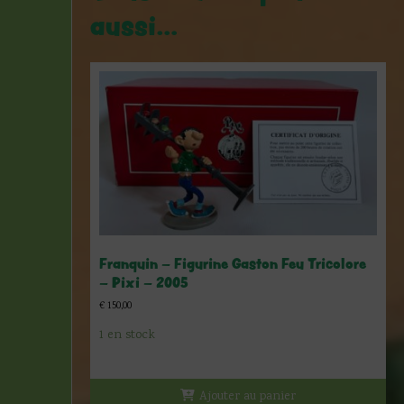
aussi…
Franquin – Figurine Gaston Feu Tricolore
– Pixi – 2005
€
150,00
1 en stock
Ajouter au panier