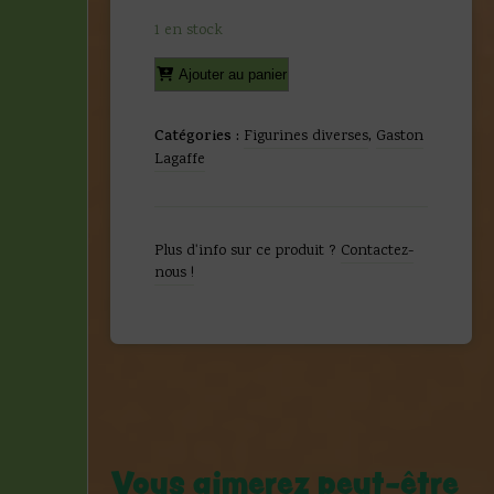
1 en stock
quantité
Alternative:
Ajouter au panier
de
Franquin
-
Catégories :
Figurines diverses
,
Gaston
Buste
Lagaffe
Gaston
-
Leblon
Delienne
Plus d'info sur ce produit ?
Contactez-
-
nous !
1989
Vous aimerez peut-être