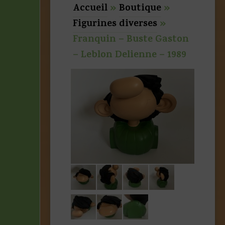
Accueil
»
Boutique
»
Figurines diverses
»
Franquin – Buste Gaston
– Leblon Delienne – 1989