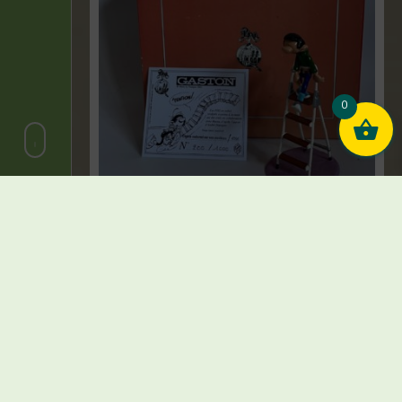
0
Franquin – Figurine Gaston endormi sur
son escabeau- Pixi – 2005
€
150,00
1 en stock
Ajouter au panier