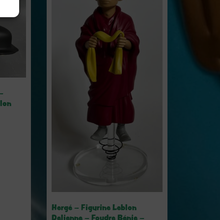
–
blon
Hergé – Figurine Leblon
Delienne – Foudre Bénie –