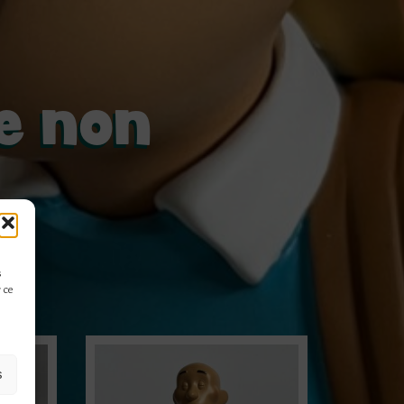
ne non
s
 ce
s