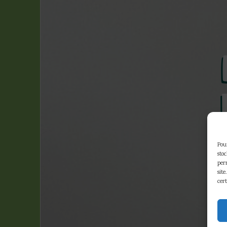
Pour
sto
per
site
4
cert