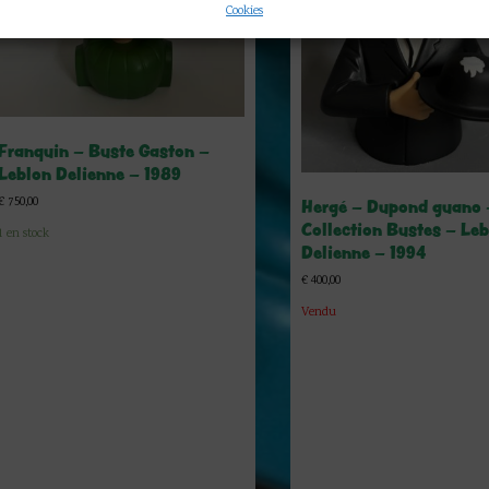
Cookies
Franquin – Buste Gaston –
Leblon Delienne – 1989
€
750,00
Hergé – Dupond guano 
Collection Bustes – Le
1 en stock
Delienne – 1994
€
400,00
Vendu