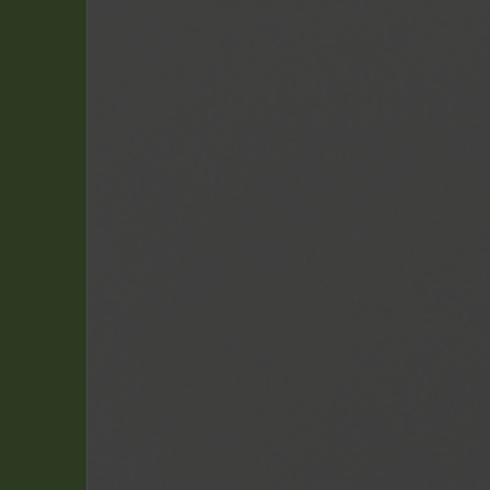
Tintin
(3)
Mademoiselle Jeanne
(1)