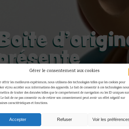
Boite d'origi
présente
Gérer le consentement aux cookies
Accueil
»
Boite d'origine non présente
 offrir les meilleures expériences, nous utilisons des technologies telles que les cookies pour
cker et/ou accéder aux informations des appareils. Le fait de consentir à ces technologies nou
mettra de traiter des données telles que le comportement de navigation ou les ID uniques sur
. Le fait de ne pas consentir ou de retirer son consentement peut avoir un effet négatif sur
 résultats affichés
aines caractéristiques et fonctions.
Accepter
Refuser
Voir les préférence