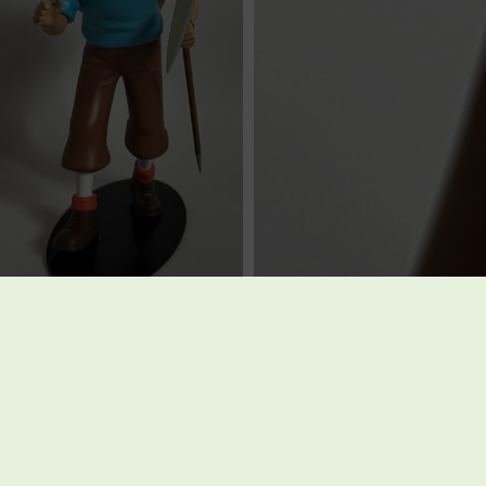
Hergé – Figurine Tintin
Alpiniste – Leblon Delienne –
2007
€
450,00
Vendu