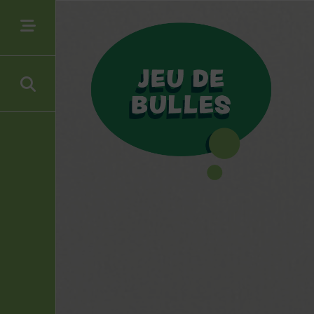
In stock
Filtrer par type de produit
Figurines diverses
(1)
Figurines Tintin
(3)
Filtrer par auteur(s)
Franquin
(1)
Hergé
(3)
Filtrer par personnage(s)