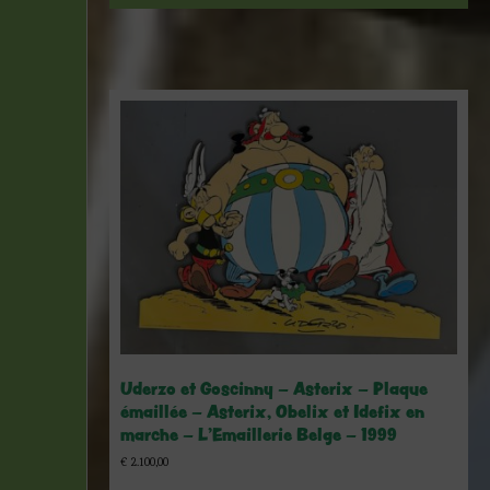
Uderzo et Goscinny – Asterix – Plaque
émaillée – Asterix, Obelix et Idefix en
marche – L’Emaillerie Belge – 1999
€
2.100,00