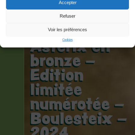
Uderzo et
Accepter
Goscinny –
Refuser
Statue
Voir les préférences
Asterix en
Cookies
bronze –
Edition
limitée
numérotée –
Boulesteix –
2024