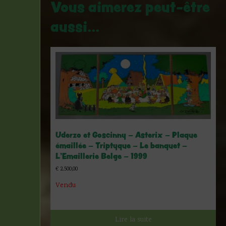
Vous aimerez peut-être
aussi…
Uderzo et Goscinny – Asterix – Plaque
émaillée – Triptyque – Le banquet –
L’Emaillerie Belge – 1999
€
2.500,00
Vendu
Lire la suite