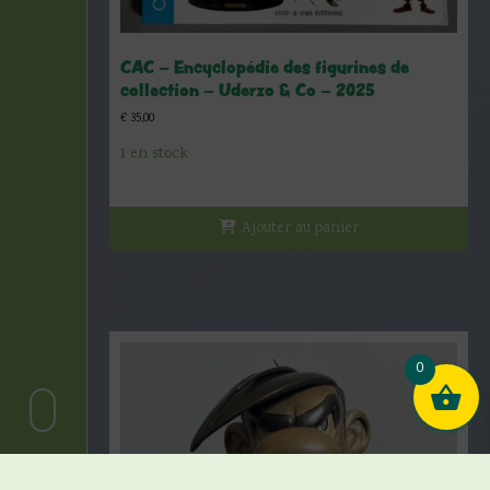
CAC – Encyclopédie des figurines de
collection – Uderzo & Co – 2025
€
35,00
1 en stock
Ajouter au panier
0