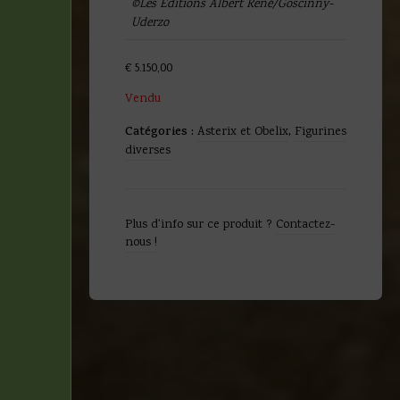
©Les Editions Albert René/Goscinny-
Uderzo
€
5.150,00
Vendu
Catégories :
Asterix et Obelix
,
Figurines
diverses
Plus d'info sur ce produit ?
Contactez-
nous !