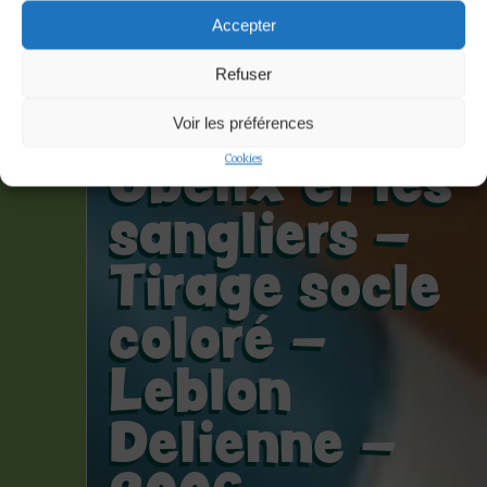
Uderzo et
Accepter
Goscinny –
Refuser
Figurine
Voir les préférences
Obelix et les
Cookies
sangliers –
Tirage socle
coloré –
Leblon
Delienne –