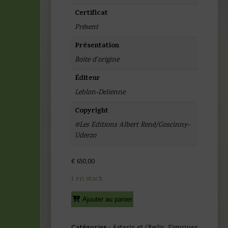
Certificat
Présent
Présentation
Boite d'origine
Éditeur
Leblon-Delienne
Copyright
©Les Editions Albert René/Goscinny-
Uderzo
€
650,00
1 en stock
quantité
Alternative:
Ajouter au panier
de
Uderzo
et