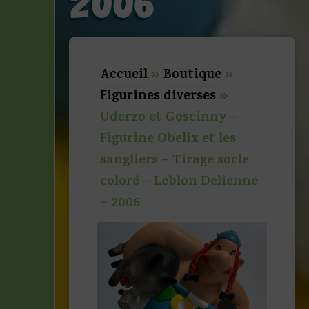
2006
Accueil
»
Boutique
»
Figurines diverses
»
Uderzo et Goscinny –
Figurine Obelix et les
sangliers – Tirage socle
coloré – Leblon Delienne
– 2006