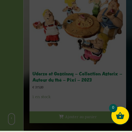
Uderzo et Goscinny – Collection Asterix –
Autour du thé – Pixi – 2023
€
375,00
1 en stock
0
Ajouter au panier