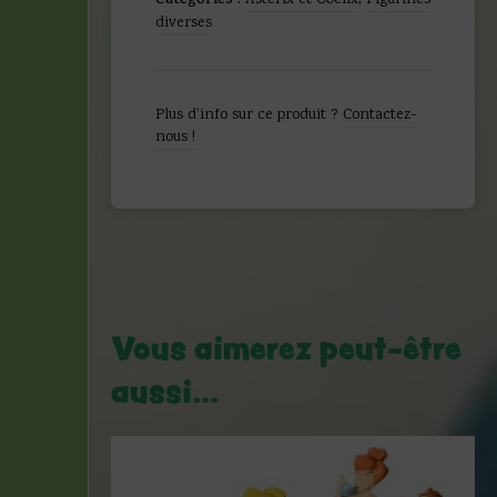
Catégories :
Asterix et Obelix
,
Figurines
Goscinny
diverses
-
Figurine
Obelix
et
Plus d'info sur ce produit ?
Contactez-
les
nous !
sangliers
-
Tirage
socle
coloré
-
Leblon
Delienne
-
Vous aimerez peut-être
2006
aussi…