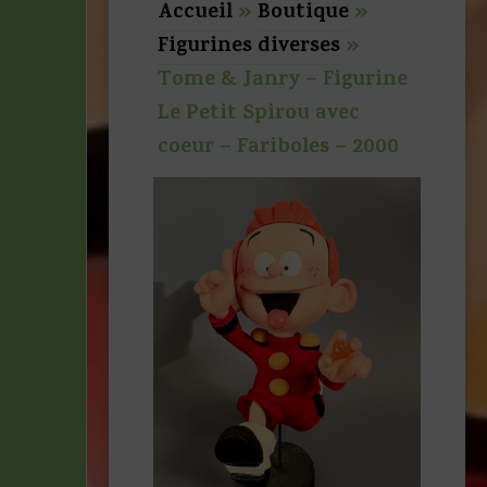
Accueil
»
Boutique
»
Figurines diverses
»
Tome & Janry – Figurine
Le Petit Spirou avec
coeur – Fariboles – 2000