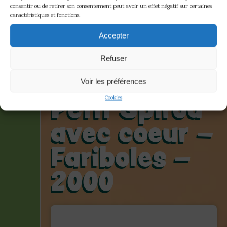
consentir ou de retirer son consentement peut avoir un effet négatif sur certaines
caractéristiques et fonctions.
Tome &
Accepter
Janry –
Refuser
Figurine Le
Voir les préférences
Petit Spirou
Cookies
avec coeur –
Fariboles –
2000