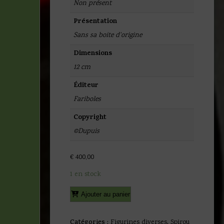
Non présent
Présentation
Sans sa boite d'origine
Dimensions
12 cm
Éditeur
Fariboles
Copyright
©Dupuis
€
400,00
1 en stock
quantité
Alternative:
Ajouter au panier
de
Tome
&
Catégories :
Figurines diverses
,
Spirou