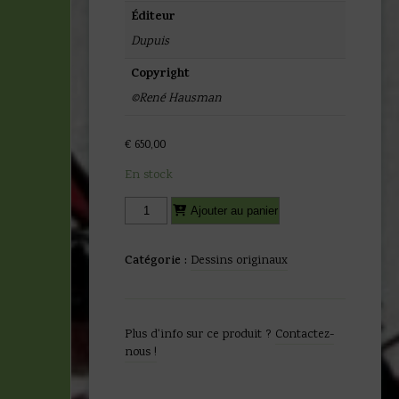
Éditeur
Dupuis
Copyright
©René Hausman
€
650,00
En stock
quantité
Alternative:
Ajouter au panier
de
René
Hausman
Catégorie :
Dessins originaux
-
Deux
dessins
originaux
Plus d'info sur ce produit ?
Contactez-
La
nous !
maison
des