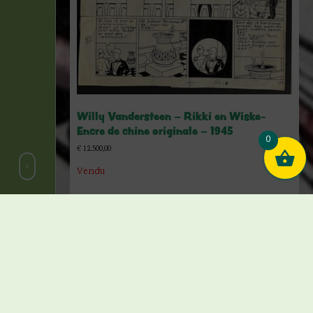
Willy Vandersteen – Rikki en Wiske-
Encre de chine originale – 1945
0
€
12.500,00
Vendu
Lire la suite