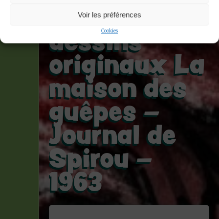
Deux
Voir les préférences
dessins
Cookies
originaux La
maison des
guêpes –
Journal de
Spirou –
1963