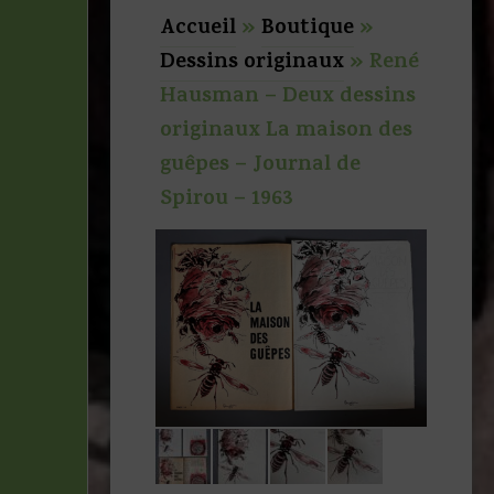
Accueil
»
Boutique
»
Dessins originaux
»
René
Hausman – Deux dessins
originaux La maison des
guêpes – Journal de
Spirou – 1963