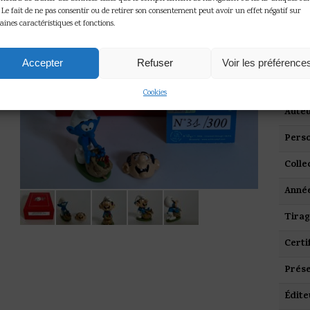
5363 –
. Le fait de ne pas consentir ou de retirer son consentement peut avoir un effet négatif sur
aines caractéristiques et fonctions.
Tirage 
Etat ne
Accepter
Refuser
Voir les préférence
Cookies
Auteu
Pers
Colle
Anné
Tira
Certi
Prése
Édite