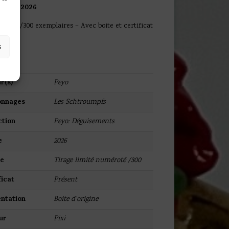
 Pixi – 2026
limité /300 exemplaires – Avec boite et certificat
uf
s
r(s)
Peyo
onnages
Les Schtroumpfs
ction
Peyo: Déguisements
e
2026
ge
Tirage limité numéroté /300
ficat
Présent
ntation
Boite d'origine
ur
Pixi