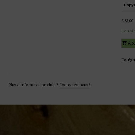
Copyr
€
85,00
1 en st
quantit
Ajou
de
Peyo
-
Catégo
Les
Schtro
-
Schrum
Plus d'info sur ce produit ?
Contactez-nous !
déguisé
en
Gargam
Pixi
-
2026