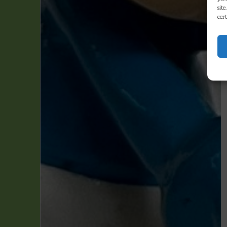
site
cert