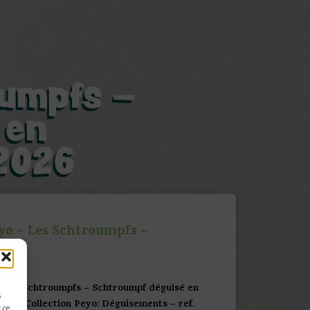
oumpfs –
 en
2026
yo – Les Schtroumpfs –
 Les Schtroumpfs – Schtroumpf déguisé en
s
el – Collection Peyo: Déguisements – ref.
 ce