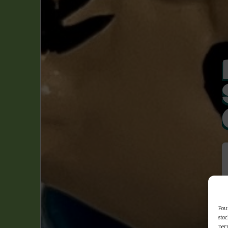
Pour
sto
per