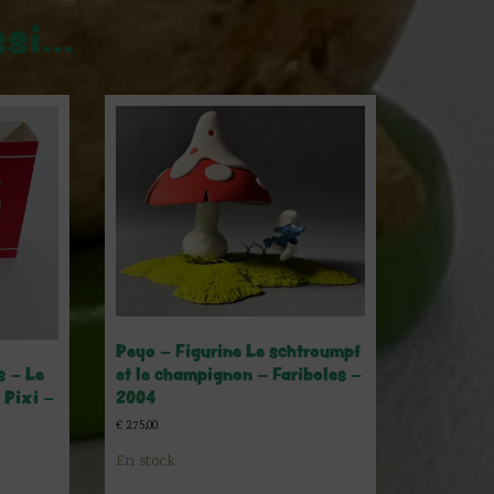
ssi…
Peyo – Figurine Le schtroumpf
et le champignon – Fariboles –
s – Le
2004
 Pixi –
€
275,00
En stock