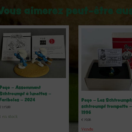
Vous aimerez peut-être au
Peyo – Assommant
Schtroumpf à lunettes –
Fariboles – 2024
Peyo – Les Schtroumpf
schtroumpf trompette –
€
175,00
1996
1 en stock
€
70,00
Vendu