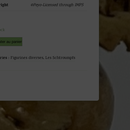
ight
©Peyo-Licensed through IMPS
ock
é
Alternative:
ter au panier
ries :
Figurines diverses
,
Les Schtroumpfs
umpfs
pf
el-