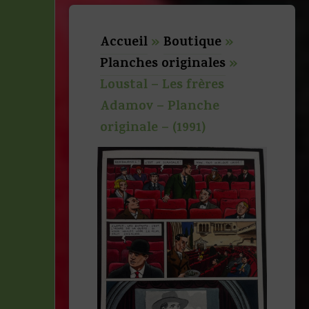
Accueil
»
Boutique
»
Planches originales
»
Loustal – Les frères
Adamov – Planche
originale – (1991)