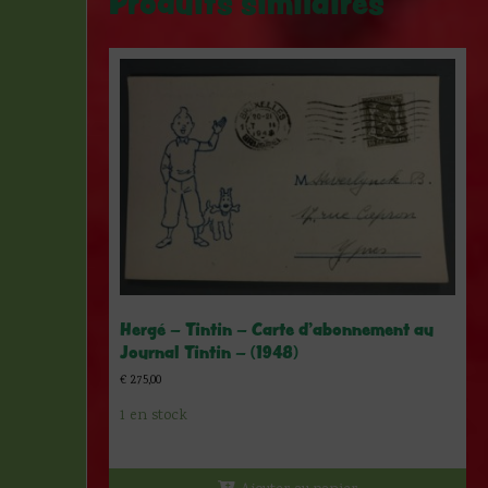
Produits similaires
Hergé – Tintin – Carte d’abonnement au
Journal Tintin – (1948)
€
275,00
1 en stock