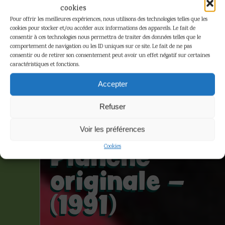
cookies
Pour offrir les meilleures expériences, nous utilisons des technologies telles que les
cookies pour stocker et/ou accéder aux informations des appareils. Le fait de
consentir à ces technologies nous permettra de traiter des données telles que le
comportement de navigation ou les ID uniques sur ce site. Le fait de ne pas
consentir ou de retirer son consentement peut avoir un effet négatif sur certaines
caractéristiques et fonctions.
Loustal –
Accepter
Les frères
Refuser
Adamov –
Voir les préférences
Planche
Cookies
originale –
(1991)