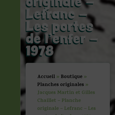
originale –
Lefranc –
Les portes
de l’enfer –
1978
Accueil
»
Boutique
»
Planches originales
»
Jacques Martin et Gilles
Chaillet – Planche
originale – Lefranc – Les