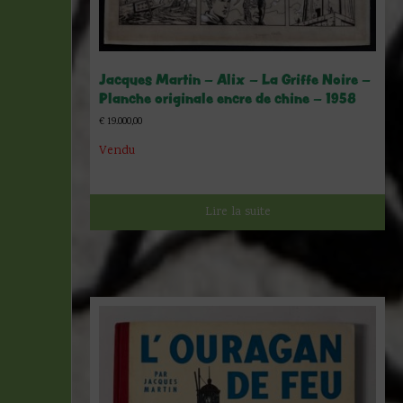
Jacques Martin – Alix – La Griffe Noire –
Planche originale encre de chine – 1958
€
19.000,00
Vendu
Lire la suite