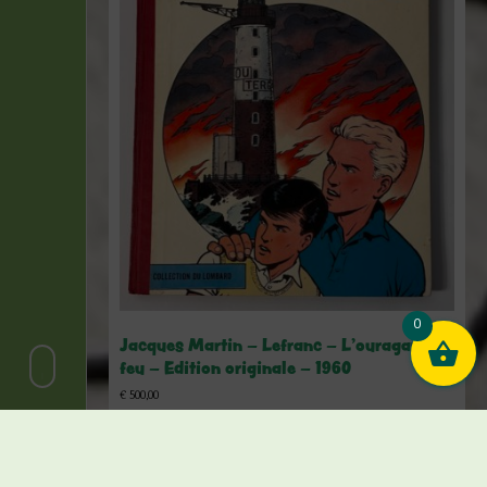
0
Jacques Martin – Lefranc – L’ouragan de
feu – Edition originale – 1960
€
500,00
1 en stock