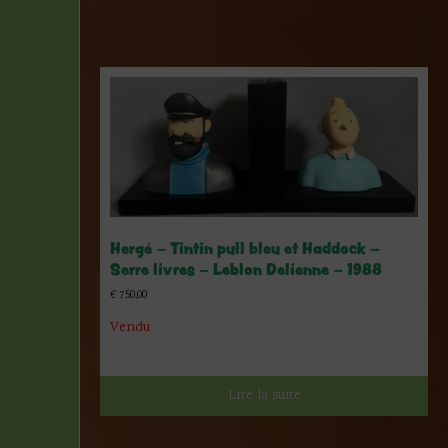
Hergé – Tintin pull bleu et Haddock –
Serre livres – Leblon Delienne – 1988
€
750,00
Vendu
Lire la suite