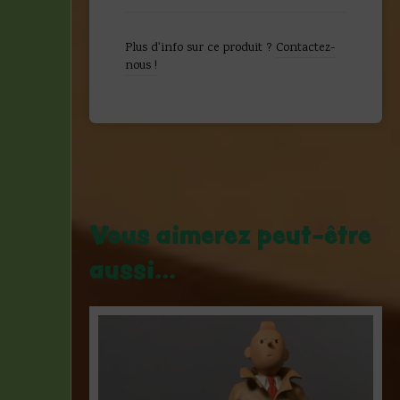
-
Leblon
Delienne
Plus d'info sur ce produit ?
Contactez-
-
nous !
2001
Vous aimerez peut-être
aussi…