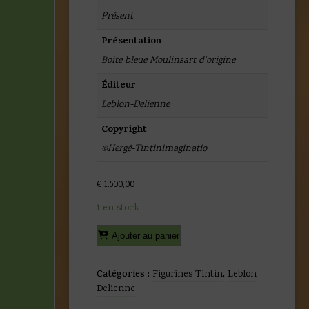
Présent
Présentation
Boite bleue Moulinsart d'origine
Éditeur
Leblon-Delienne
Copyright
©Hergé-Tintinimaginatio
€
1.500,00
1 en stock
quantité
Alternative:
Ajouter au panier
de
Hergé
-
Catégories :
Figurines Tintin
,
Leblon
Tintin
Delienne
photographe