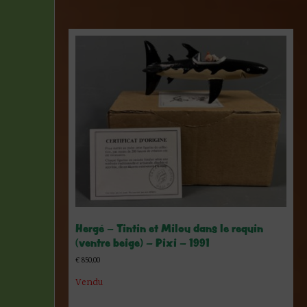
Hergé – Tintin et Milou dans le requin
(ventre beige) – Pixi – 1991
€
850,00
Vendu