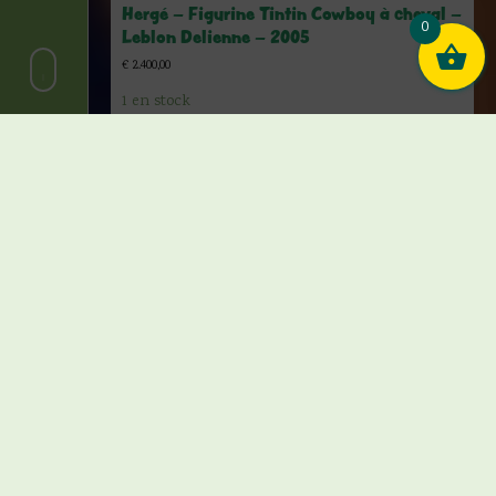
Hergé – Figurine Tintin Cowboy à cheval –
0
Leblon Delienne – 2005
€
2.400,00
1 en stock
Ajouter au panier