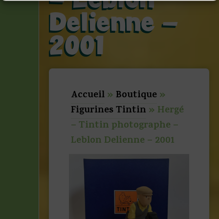
Delienne –
2001
Accueil
»
Boutique
»
Figurines Tintin
»
Hergé
– Tintin photographe –
Leblon Delienne – 2001