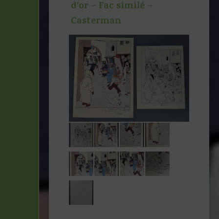
d’or – Fac similé –
Casterman