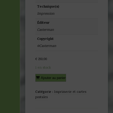
Technique(s)
Impression
Éditeur
Casterman
Copyright
©Casterman
€
250,00
1 en stock
quantité
Alternative:
Ajouter au panier
de
Hergé
-
Catégorie :
Imprimerie et cartes
Tintin
postales
-
Le
crabe