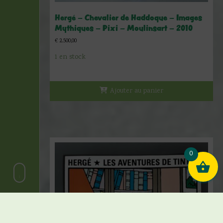
Hergé – Chevalier de Haddoque – Images
Mythiques – Pixi – Moulinsart – 2010
€
2.500,00
1 en stock
Ajouter au panier
0