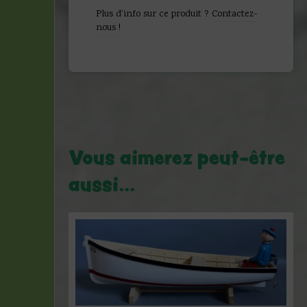
aux
Plus d'info sur ce produit ?
Contactez-
pinces
nous !
d'or
-
Fac
similé
-
Casterman
Vous aimerez peut-être
aussi…