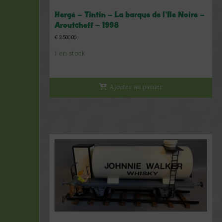
Hergé – Tintin – La barque de l’Ile Noire –
Aroutcheff – 1998
€
2.500,00
1 en stock
Ajouter au panier