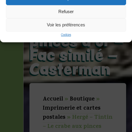
Tintin – Le
Refuser
crabe aux
Voir les préférences
pinces d’or –
Cookies
Fac similé –
Casterman
Accueil
»
Boutique
»
Imprimerie et cartes
postales
»
Hergé – Tintin
– Le crabe aux pinces