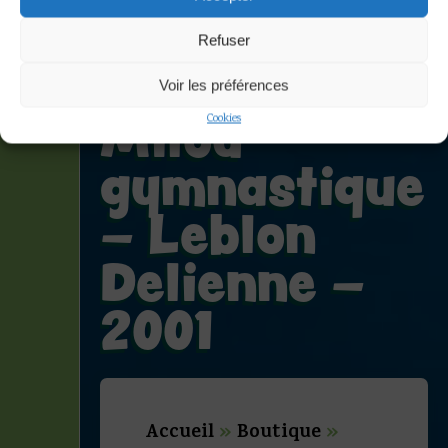
Figurine
Refuser
Tintin et
Voir les préférences
Milou
Cookies
gymnastique
– Leblon
Delienne –
2001
Accueil
»
Boutique
»