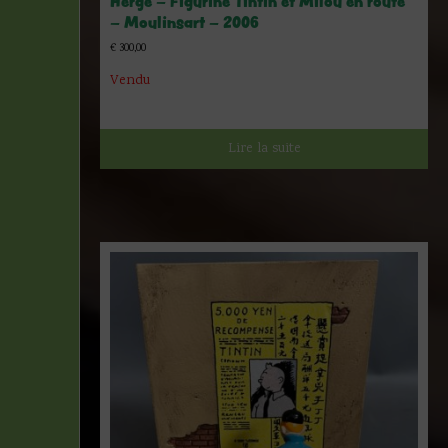
Hergé – Figurine Tintin et Milou en route
– Moulinsart – 2006
€
300,00
Vendu
Lire la suite