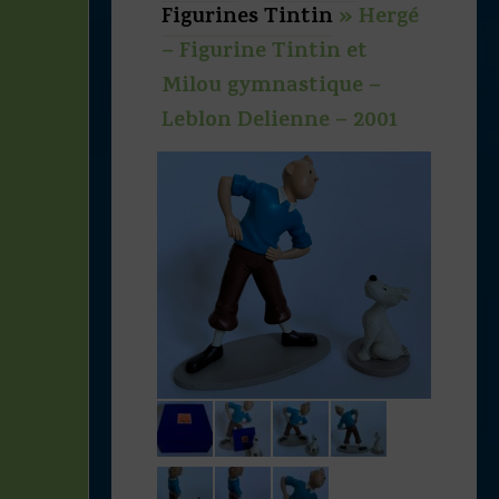
Figurines Tintin
»
Hergé
– Figurine Tintin et
Milou gymnastique –
Leblon Delienne – 2001