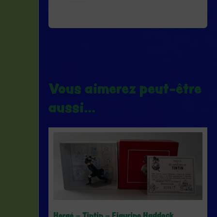
Delienne
-
2004
Vous aimerez peut-être
aussi…
Hergé – Tintin – Figurine Haddock