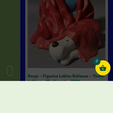
0
Hergé – Figurine Leblon Delienne – Tintin
tailleur – Moulinsart – 2000
€
700,00
Vendu