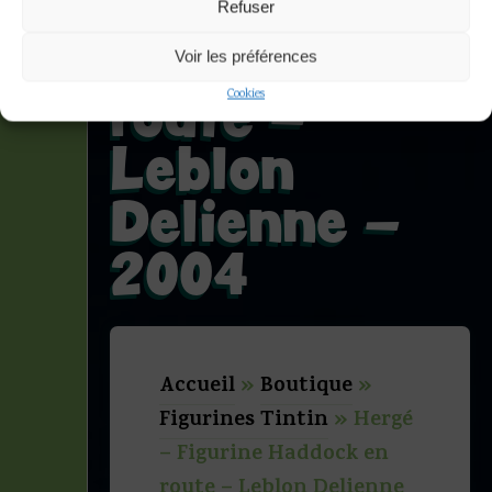
Figurine
Refuser
Haddock en
Voir les préférences
route –
Cookies
Leblon
Delienne –
2004
Accueil
»
Boutique
»
Figurines Tintin
»
Hergé
– Figurine Haddock en
route – Leblon Delienne