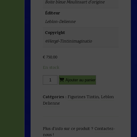
Boite bleue Moulinsart d'origine
Éditeur
Leblon-Delienne
Copyright
©Hergé-Tintinimaginatio
€
750,00
En stock
quantité
Alternative:
Ajouter au panier
de
Hergé
-
Catégories :
Figurines Tintin
,
Leblon
Figurine
Delienne
Haddock
en
route
-
Plus d'info sur ce produit ?
Contactez-
Leblon
nous !