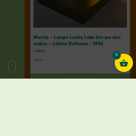
Morris – Lampe Lucky Luke tire sur son
ombre – Leblon Delienne – 1996
€
600,00
0
Vendu
Lire la suite