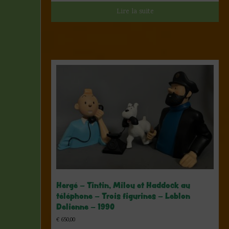
Lire la suite
Hergé – Tintin, Milou et Haddock au
téléphone – Trois figurines – Leblon
Delienne – 1990
€
650,00