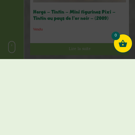
Hergé – Tintin – Mini figurines Pixi –
Tintin au pays de l’or noir – (2009)
Vendu
0
Lire la suite