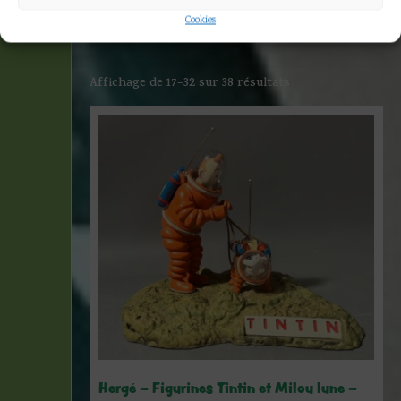
»
Page 2
Cookies
Affichage de 17–32 sur 38 résultats
Hergé – Figurines Tintin et Milou lune –