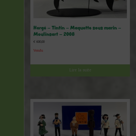
Hergé – Tintin – Maquette sous marin –
Moulinsart – 2008
€
600,00
Vendu
Lire la suite