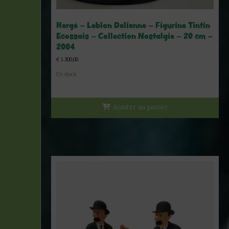
Hergé – Leblon Delienne – Figurine Tintin
Ecossais – Collection Nostalgie – 20 cm –
2004
€
1.300,00
En stock
Ajouter au panier