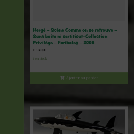
Hergé – Scène Comme on se retrouve –
Sans boite ni certificat-Collection
Privilège – Fariboles – 2008
€
3.600,00
1 en stock
Ajouter au panier