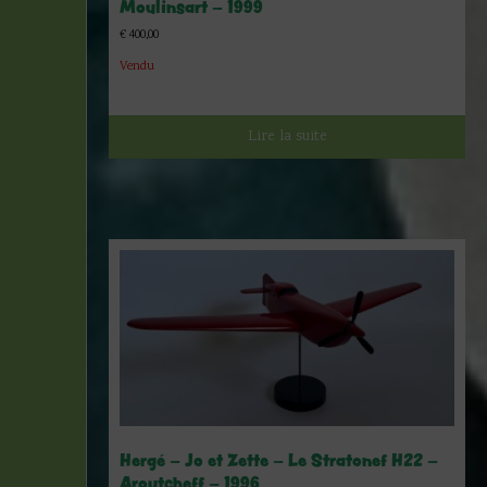
Moulinsart – 1999
€
400,00
Vendu
Lire la suite
Hergé – Jo et Zette – Le Stratonef H22 –
Aroutcheff – 1996