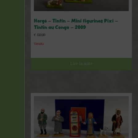
Hergé – Tintin – Mini figurines Pixi –
Tintin au Congo – 2009
€
320,00
Vendu
Lire la suite