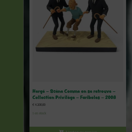
Hergé – Scène Comme on se retrouve –
Collection Privilège – Fariboles – 2008
€
4.200,00
1 en stock