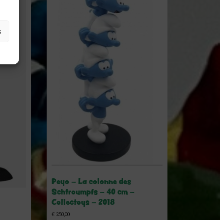
s
Peyo – La colonne des
Schtroumpfs – 40 cm –
Collectoys – 2018
€
250,00