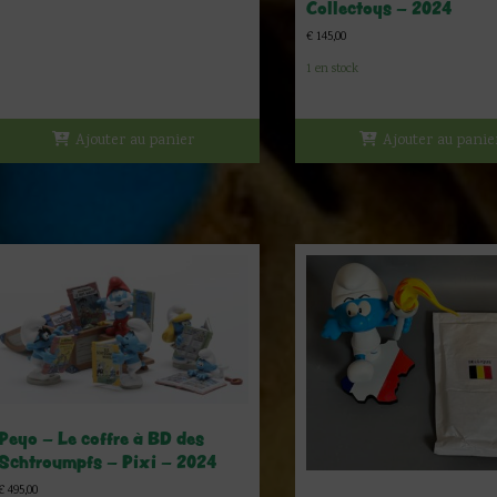
Collectoys – 2024
€
145,00
1 en stock
Ajouter au panier
Ajouter au panie
Peyo – Le coffre à BD des
Schtroumpfs – Pixi – 2024
€
495,00