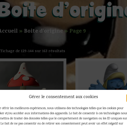
Boite d'origin
Accueil
»
Boite d'origine
»
Page 9
ffichage de 129–144 sur 163 résultats
Gérer le consentement aux cookies
 offrir les meilleures expériences, nous utilisons des technologies telles que les cookies pour
cker et/ou accéder aux informations des appareils. Le fait de consentir à ces technologies nou
mettra de traiter des données telles que le comportement de navigation ou les ID uniques sur
. Le fait de ne pas consentir ou de retirer son consentement peut avoir un effet négatif sur
Peyo – Figurine Le schtroumpf