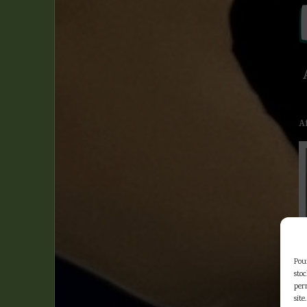
Benoit Brisefer
(1)
Boule et Bill
(1)
Chlorophylle
(1)
Clifton
(3)
Jeanne
(1)
Joe Bar
(1)
A
Kid Lucky
(1)
Natacha
(6)
Starter et Pipette
(1)
Steve Watson
(3)
Pour
sto
per
site