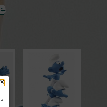
e
s
 ce