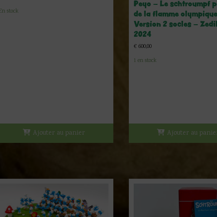
Peyo – Le schtroumpf p
En stock
de la flamme olympique
Version 2 socles – Zedi
2024
€
600,00
1 en stock
Ajouter au panier
Ajouter au panie