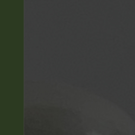
Derib & Job
(1)
E.P. Jacobs
(14)
Edgar P. Jacobs
(1)
Franquin
(19)
Goscinny
(1)
Graton, Jean
(3)
Hergé
(63)
Hugo Pratt
(2)
Jidéhem
(1)
Macherot, Raymond
(1)
Morris
(5)
Peyo
(26)
Roba
(3)
Uderzo & Goscinny
(6)