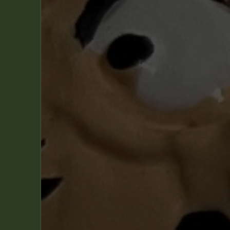
Averell
(1)
Blake & Mortimer
(15)
Boule & Bill
(2)
Corto Maltese
(2)
Gaston
(4)
Haddock
(1)
Les Schtroumpfs
(25)
Les Tuniques Bleues
(1)
Lucky Luke
(5)
Michel Vaillant
(3)
Spirou
(1)
Spirou et Fantasio
(17)
Tintin
(61)
Yakari
(1)