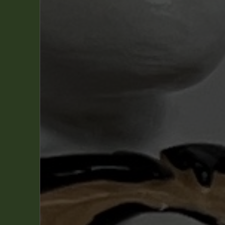
Walthéry
(6)
Cauvin
(1)
De Groot
(3)
Debarre, Christian
(1)
Fournier, J.C.
(5)
Gibrat, Jean-Pierre
(1)
Lambil
(1)
Mathieu Bonhomme
(1)
Schréder, Aubin et Dufaux
(3)
Turk
(3)
Filtrer par personnage(s)
Asterix
(8)