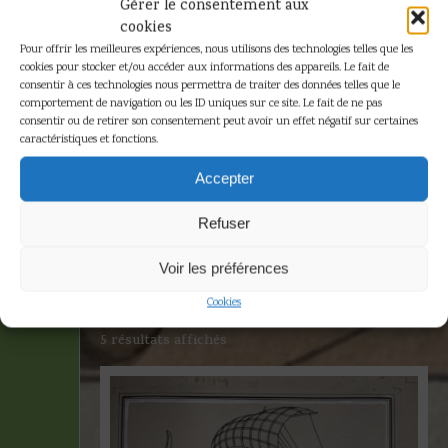
Gérer le consentement aux
cookies
Pour offrir les meilleures expériences, nous utilisons des technologies telles que les
cookies pour stocker et/ou accéder aux informations des appareils. Le fait de
consentir à ces technologies nous permettra de traiter des données telles que le
comportement de navigation ou les ID uniques sur ce site. Le fait de ne pas
consentir ou de retirer son consentement peut avoir un effet négatif sur certaines
caractéristiques et fonctions.
Gouache
Accepter
blanche
Refuser
Accueil
»
Gouache blanche
Voir les préférences
Cookies
5 résultats affichés