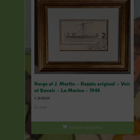
Hergé et J. Martin – Dessin original – Voir
et Savoir – La Marine – 1946
€
28.000,00
En stock
Ajouter au panier