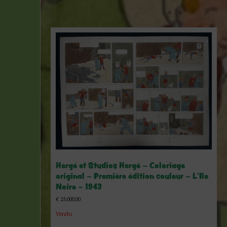
Hergé et Studios Hergé – Coloriage
original – Première édition couleur – L’Ile
Noire – 1943
€
25.000,00
Vendu