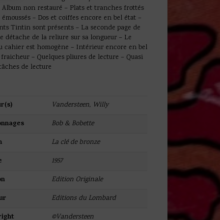
 Album non restauré – Plats et tranches frottés
 émoussés – Dos et coiffes encore en bel état –
nts Tintin sont présents – La seconde page de
e détache de la reliure sur sa longueur – Le
u cahier est homogène – Intérieur encore en bel
 fraicheur – Quelques pliures de lecture – Quasi
tâches de lecture
r(s)
Vandersteen, Willy
onnages
Bob & Bobette
m
La clé de bronze
e
1957
on
Edition Originale
ur
Editions du Lombard
ight
©Vandersteen