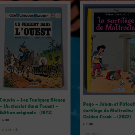
Cauvin – Les Tuniques Bleues
Peyo – Johan et Pirloui
– Un chariot dans l’ouest –
sortilège de Maltrochu 
Edition originale -(1972)
Golden Creek – (2022)
€
400,00
€
250,00
1 en stock
1 en stock