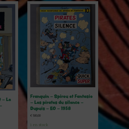
Franquin – Spirou et Fantasio
t – Le
– Les pirates du silence –
–
Dupuis – EO – 1958
€
500,00
1 en stock