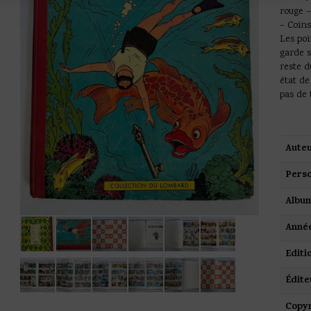
rouge –
– Coins
Les poi
garde s
reste d
état de
pas de 
Auteu
Pers
Albu
Anné
Editi
Édite
Copyr