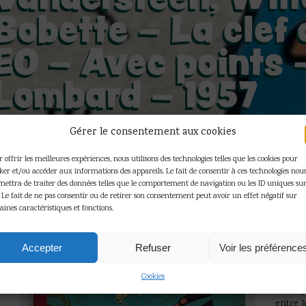
Bobette – La clef 
EO – Avec points 
Lombard – 1957
Gérer le consentement aux cookies
 offrir les meilleures expériences, nous utilisons des technologies telles que les cookies pour
Accueil
»
Boutique
»
Albums divers
»
Vander
cker et/ou accéder aux informations des appareils. Le fait de consentir à ces technologies nou
La clef de bronze – EO – Avec points – Editi
mettra de traiter des données telles que le comportement de navigation ou les ID uniques sur
. Le fait de ne pas consentir ou de retirer son consentement peut avoir un effet négatif sur
aines caractéristiques et fonctions.
Vander
bronze
Accepter
Refuser
Voir les préférence
Lombar
Edition
Cookies
de l’es
entre J