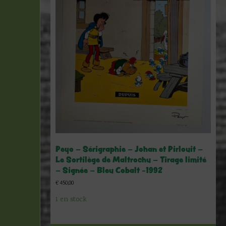
Peyo – Sérigraphie – Johan et Pirlouit –
Le Sortilège de Maltrochu – Tirage limité
– Signée – Bleu Cobalt -1992
€
450,00
1 en stock