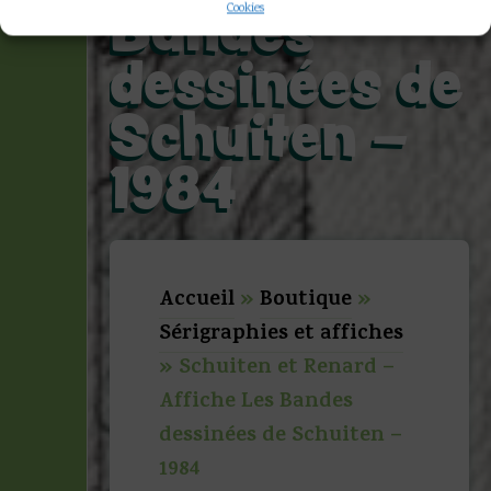
Bandes
Cookies
dessinées de
Schuiten –
1984
Accueil
»
Boutique
»
Sérigraphies et affiches
»
Schuiten et Renard –
Affiche Les Bandes
dessinées de Schuiten –
1984