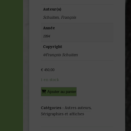
Auteur(s)
Schuiten, François
Année
1994
Copyright
©François Schuiten
€
450,00
1 en stock
quantité
Alternative:
Ajouter au panier
de
Schuiten
et
Catégories :
Autres auteurs
,
Renard
Sérigraphies et affiches
-
Affiche
Les