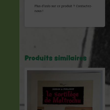
Bandes
Plus d'info sur ce produit ?
Contactez-
dessinées
nous !
de
Schuiten
-
1984
Produits similaires