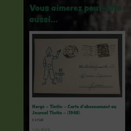
Vous aimerez peut-être
aussi…
Hergé – Tintin – Carte d’abonnement au
Journal Tintin – (1948)
€
275,00
1 en stock