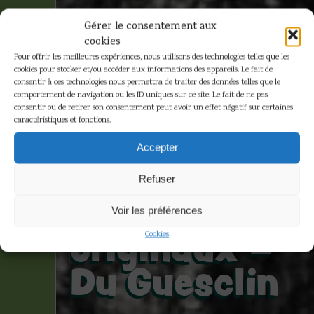
Gérer le consentement aux
cookies
Pour offrir les meilleures expériences, nous utilisons des technologies telles que les
cookies pour stocker et/ou accéder aux informations des appareils. Le fait de
consentir à ces technologies nous permettra de traiter des données telles que le
comportement de navigation ou les ID uniques sur ce site. Le fait de ne pas
consentir ou de retirer son consentement peut avoir un effet négatif sur certaines
caractéristiques et fonctions.
Laudy –
Accepter
Ensemble de
Refuser
4 dessins
Voir les préférences
originaux –
Cookies
Du Guesclin