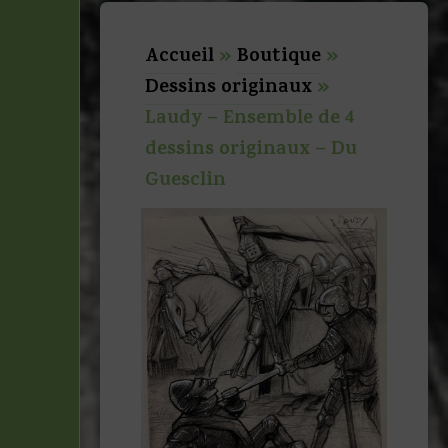
Accueil
»
Boutique
»
Dessins originaux
»
Laudy – Ensemble de 4
dessins originaux – Du
Guesclin