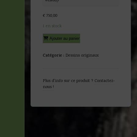
©Laudy
€
750,00
1 en stock
quantité
Alternative:
Ajouter au panier
de
Laudy
-
Catégorie :
Dessins originaux
Ensemble
de
4
dessins
Plus d'info sur ce produit ?
Contactez-
originaux
nous !
-
Du
Guesclin