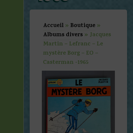
Accueil
»
Boutique
»
Albums divers
»
Jacques
Martin – Lefranc – Le
mystère Borg – EO –
Casterman -1965