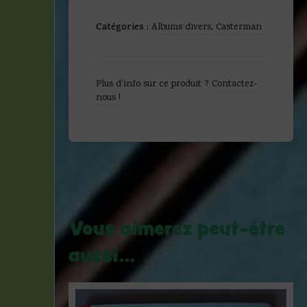
Jacques
Martin
Catégories :
Albums divers
,
Casterman
-
Lefranc
-
Le
Plus d'info sur ce produit ?
Contactez-
mystère
nous !
Borg
-
EO
-
Casterman
-1965
Vous aimerez peut-être
aussi…