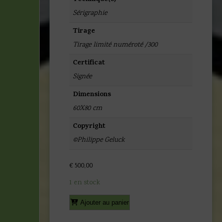
Sérigraphie
Tirage
Tirage limité numéroté /300
Certificat
Signée
Dimensions
60X80 cm
Copyright
©Philippe Geluck
€
500,00
1 en stock
quantité
Alternative:
Ajouter au panier
de
Geluck,