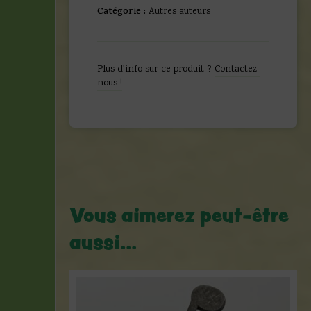
Philippe
Catégorie :
Autres auteurs
-
Sérigraphie
Mr
et
Plus d'info sur ce produit ?
Contactez-
Mme
nous !
Le
Chat
-
Tirage
limité
-
Signée
-
2003
Vous aimerez peut-être
aussi…