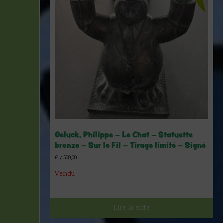
Geluck, Philippe – Le Chat – Statuette
bronze – Sur le Fil – Tirage limité – Signé
€
7.500,00
Vendu
Lire la suite