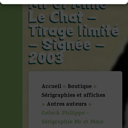
Mr et Mme
Le Chat –
Tirage limité
– Signée –
2003
Accueil
»
Boutique
»
Sérigraphies et affiches
»
Autres auteurs
»
Geluck, Philippe –
Sérigraphie Mr et Mme