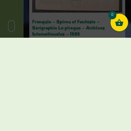
0
Franquin – Spirou et Fantasio –
Sérigraphie La pirogue – Archives
Internationales – 1986
€
1.200,00
Vendu
Lire la suite