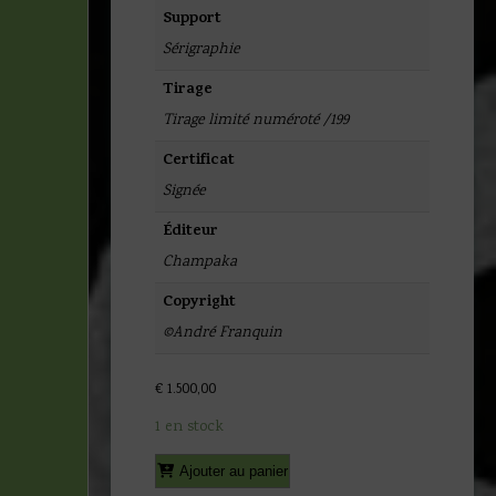
Support
Sérigraphie
Tirage
Tirage limité numéroté /199
Certificat
Signée
Éditeur
Champaka
Copyright
©André Franquin
€
1.500,00
1 en stock
quantité
Alternative:
Ajouter au panier
de