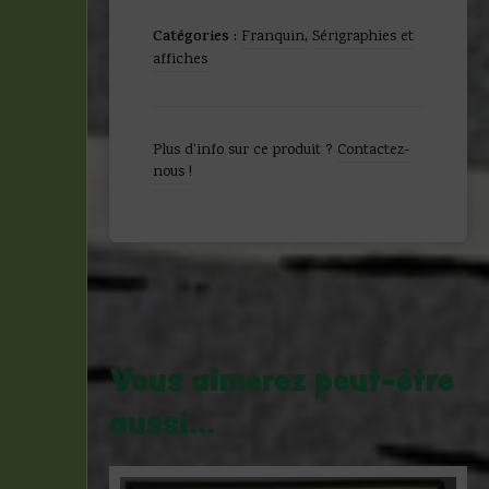
Franquin
-
Catégories :
Franquin
,
Sérigraphies et
Spirou
affiches
et
Fantasio
-
Sérigraphie
Plus d'info sur ce produit ?
Contactez-
Secotine
nous !
Je
vous
promets
-
Champaka
-
1996
Vous aimerez peut-être
aussi…