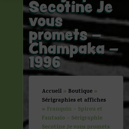
Secotine Je
vous
promets –
Champaka –
1996
Accueil
»
Boutique
»
Sérigraphies et affiches
»
Franquin – Spirou et
Fantasio – Sérigraphie
Secotine Je vous promets