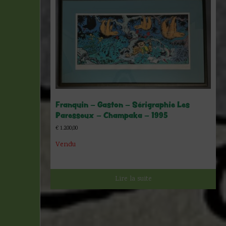
Franquin – Gaston – Sérigraphie Les
Paresseux – Champaka – 1995
€
1.200,00
Vendu
Lire la suite