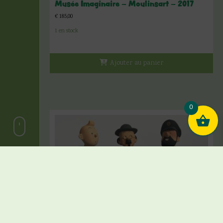
Musée Imaginaire – Moulinsart – 2017
€
185,00
1 en stock
Ajouter au panier
0