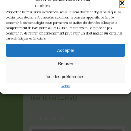
cookies
Pour offrir les meilleures expériences, nous utilisons des technologies telles que les
cookies pour stocker et/ou accéder aux informations des appareils. Le fait de
consentir à ces technologies nous permettra de traiter des données telles que le
comportement de navigation ou les ID uniques sur ce site. Le fait de ne pas
consentir ou de retirer son consentement peut avoir un effet négatif sur certaines
caractéristiques et fonctions.
Tirage limité
Accepter
numéroté (sur
Refuser
le certificat)
Voir les préférences
Cookies
Accueil
»
Tirage limité numéroté
(sur le certificat)
5 résultats affichés