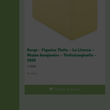
Hergé – Figurine Tintin – La Licorne –
Musée Imaginaire – Tintinimaginatio –
2026
€
195,00
En stock
Ajouter au panier