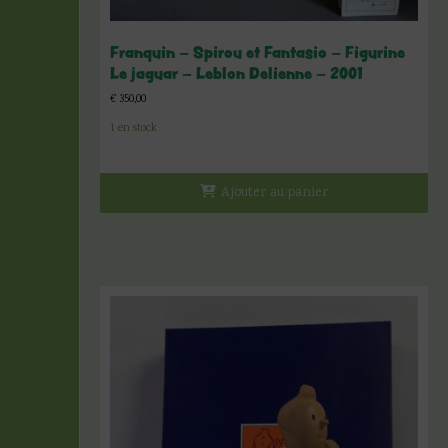
Franquin – Spirou et Fantasio – Figurine
Le jaguar – Leblon Delienne – 2001
€
350,00
1 en stock
Ajouter au panier