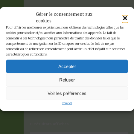
Gérer le consentement aux
cookies
Pour offrir les meilleures expériences, nous utilisons des technologies telles que les
cookies pour stocker et/ou accéder aux informations des appareils. Le fait de
consentir à ces technologies nous permettra de traiter des données telles que le
comportement de navigation ou les ID uniques sur ce site. Le fait de ne pas
consentir ou de retirer son consentement peut avoir un effet négatif sur certaines
caractéristiques et fonctions.
Tirage limité
Accepter
numéroté /777
Refuser
Accueil
»
Tirage limité numéroté
Voir les préférences
/777
Cookies
11 résultats affichés