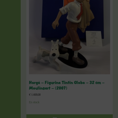
Hergé – Figurine Tintin Globe – 32 cm –
Moulinsart – (2007)
€
1.600,00
En stock