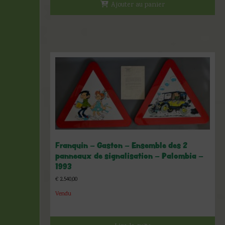
Ajouter au panier
Franquin – Gaston – Ensemble des 2
panneaux de signalisation – Palombia –
1993
€
2.540,00
Vendu