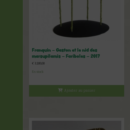
Franquin – Gaston et le nid des
marsupilamis – Fariboles – 2017
€
3.200,00
En stock
Ajouter au panier