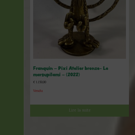
Franquin – Pixi Atelier bronze- Le
marsupilami – (2022)
€
1.150,00
Vendu
Lire la suite