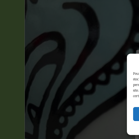
Pour
sto
per
site
cert
V