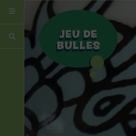
In stock
Filtrer par type de produit
Figurines Tintin
(1)
Filtrer par auteur(s)
Hergé
(1)
Filtrer par personnage(s)
Tintin
(1)