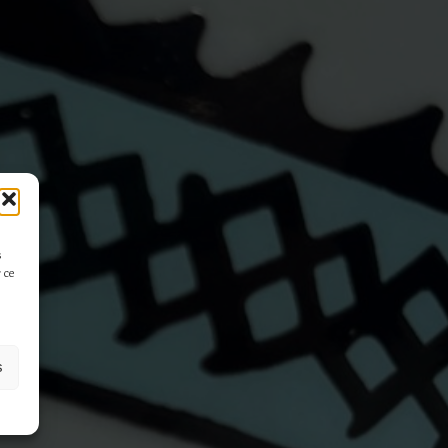
s
 ce
s