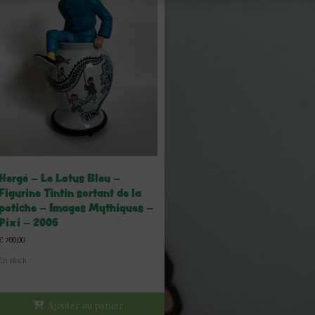
Hergé – Le Lotus Bleu –
Figurine Tintin sortant de la
potiche – Images Mythiques –
Pixi – 2006
€
700,00
En stock
Ajouter au panier