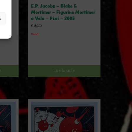
i –
E.P. Jacobs – Blake &
Mortimer – Figurine Mortimer
à Vélo – Pixi – 2005
s
€
180,00
Vendu
r
Lire la suite