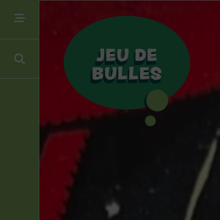
In stock
Filtrer par type de produit
Albums divers
(11)
Dédicaces
(1)
Figurines diverses
(19)
Planches originales
(2)
Plaques émaillées
(8)
Sérigraphies et affiches
(6)
Filtrer par auteur(s)