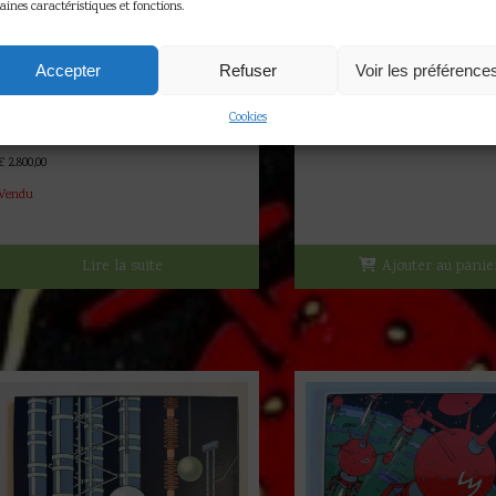
aines caractéristiques et fonctions.
Mortimer et Blake – Pix
2000
€
300,00
Accepter
Refuser
Voir les préférence
Blake et Mortimer – Planche
1 en stock
originale 42 – Le cri du
Cookies
Moloch – (2020)
€
2.800,00
Vendu
Lire la suite
Ajouter au panie