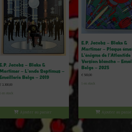
E.P. Jacobs – Blake &
Mortimer – Plaque émai
L’énigme de l’Atlantide
Version blanche – Email
E.P. Jacobs – Blake &
Belge – 2025
Mortimer – L’onde Septimus –
€
500,00
Emaillerie Belge – 2019
1 en stock
€
2.300,00
1 en stock
Ajouter au panier
Ajouter au panie