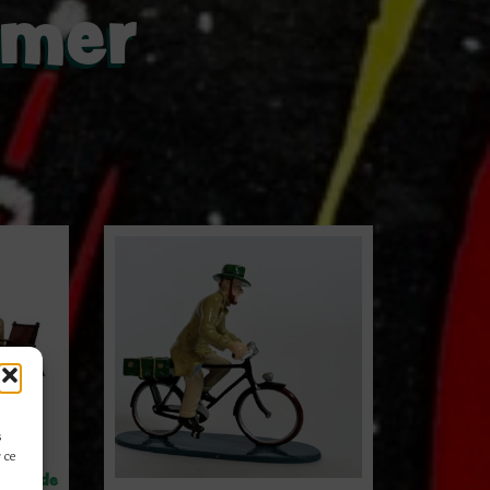
imer
s
 ce
récit de