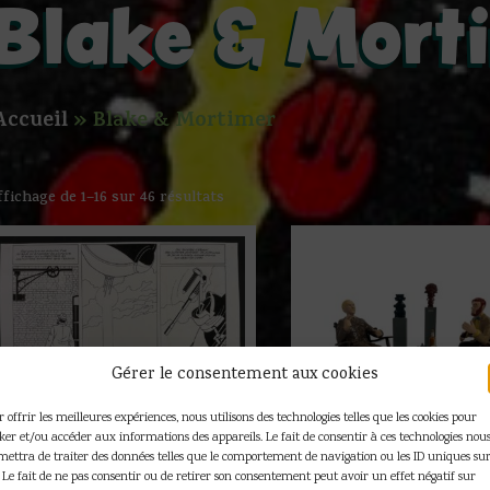
Blake & Mort
Accueil
»
Blake & Mortimer
ffichage de 1–16 sur 46 résultats
Gérer le consentement aux cookies
 offrir les meilleures expériences, nous utilisons des technologies telles que les cookies pour
cker et/ou accéder aux informations des appareils. Le fait de consentir à ces technologies nou
E.P. Jacobs – Blake &
mettra de traiter des données telles que le comportement de navigation ou les ID uniques sur
Mortimer – Figurine Le 
. Le fait de ne pas consentir ou de retirer son consentement peut avoir un effet négatif sur