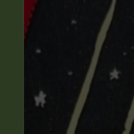
Cailleaux, Christian
(1)
Dufaux, Jean
(1)
E.P. Jacobs
(32)
Edgar P. Jacobs
(11)
Juillard, André
(1)
Schréder, Etienne
(1)
Schréder, Aubin et Dufaux
(4)
Sente, Yves
(1)
Van Dongen, Peter
(1)