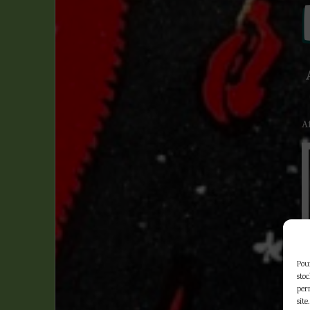
A
Pour
sto
per
site