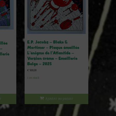
E.P. Jacobs – Blake &
llée
Mortimer – Plaque émaillée
 –
L’énigme de l’Atlantide –
lerie
Version crème – Emaillerie
Belge – 2025
€
500,00
1 en stock
r
Ajouter au panier