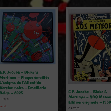
E.P. Jacobs – Blake &
Mortimer – Plaque émaillée
L’énigme de l’Atlantide –
Version noire – Emaillerie
E.P. Jacobs – Blake &
Belge – 2025
Mortimer – SOS Météor
€
500,00
Edition originale – 1959
Vendu
€
2.000,00