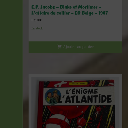
E.P. Jacobs – Blake et Mortimer –
L’affaire du collier – EO Belge – 1967
€
700,00
En stock
Ajouter au panier