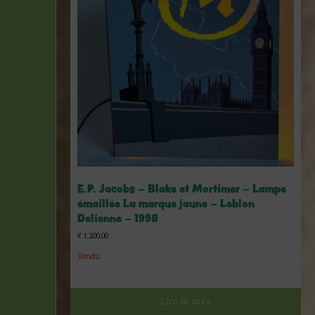
E.P. Jacobs – Blake et Mortimer – Lampe
émaillée La marque jaune – Leblon
Delienne – 1998
€
1.200,00
Vendu
Lire la suite