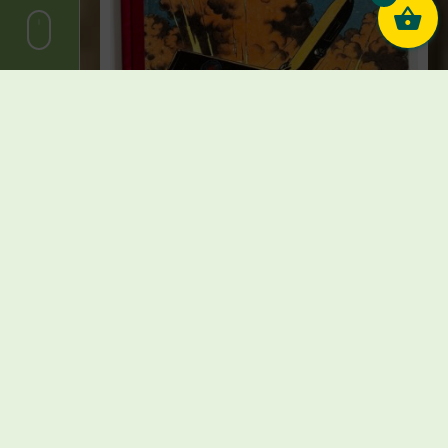
E.P. Jacobs – Blake et Mortimer – Le
secret de l’espadon T1 La poursuite
fantastique – EO – 1950
€
1.400,00
1 en stock