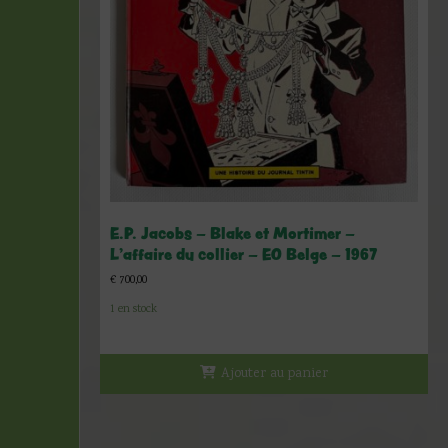
E.P. Jacobs – Blake et Mortimer –
L’affaire du collier – EO Belge – 1967
€
700,00
1 en stock
Ajouter au panier