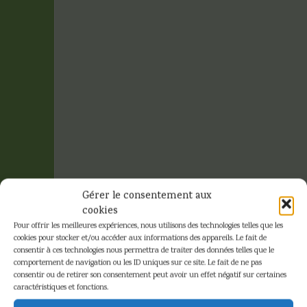
i
se
Gérer le consentement aux
cookies
s
Pour offrir les meilleures expériences, nous utilisons des technologies telles que les
s
cookies pour stocker et/ou accéder aux informations des appareils. Le fait de
consentir à ces technologies nous permettra de traiter des données telles que le
38
comportement de navigation ou les ID uniques sur ce site. Le fait de ne pas
consentir ou de retirer son consentement peut avoir un effet négatif sur certaines
caractéristiques et fonctions.