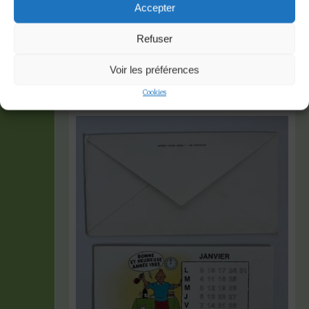
1983
Accepter
Refuser
Accueil
»
1983
Voir les préférences
4 résultats affichés
Cookies