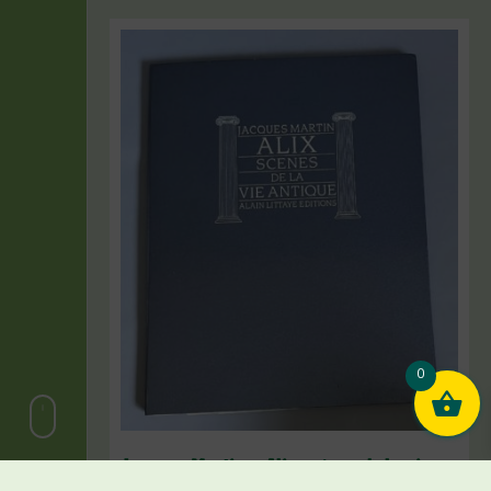
0
Jacques Martin – Alix scènes de la vie
antique – Portfolio – Alain Littaye