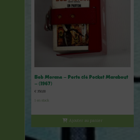
Bob Morane – Porte clé Pocket Marabout
– (1967)
€
350,00
1 en stock
Ajouter au panier