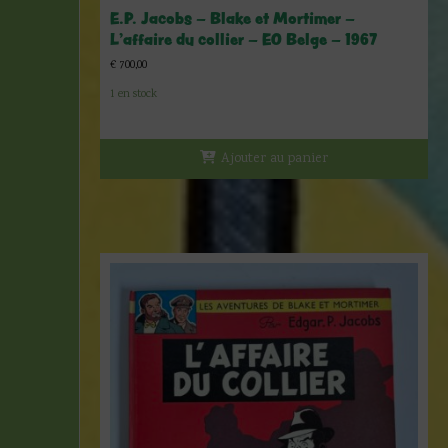
E.P. Jacobs – Blake et Mortimer –
L’affaire du collier – EO Belge – 1967
€
700,00
1 en stock
Ajouter au panier