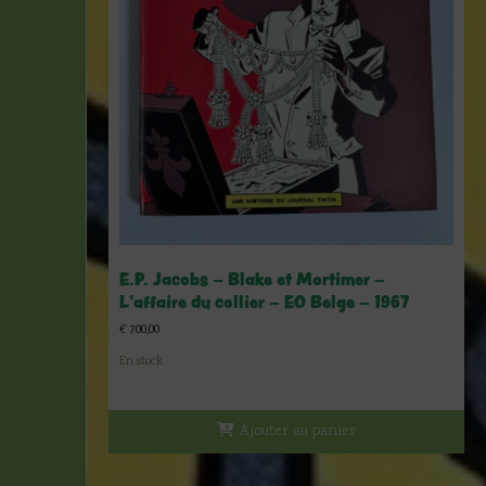
E.P. Jacobs – Blake et Mortimer –
L’affaire du collier – EO Belge – 1967
€
700,00
En stock
Ajouter au panier