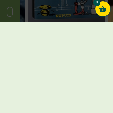
0
Morris – Lucky Luke – Calamity Jane –
EO – Dupuis – 1967
€
120,00
1 en stock
Ajouter au panier