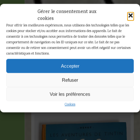
Gérer le consentement aux
cookies
Pour offrir les meilleures expériences, nous utilisons des technologies telles que les
cookies pour stocker et/ou accéder aux informations des appareils. Le fait de
consentir à ces technologies nous permettra de traiter des données telles que le
comportement de navigation ou les ID uniques sur ce site. Le fait de ne pas
consentir ou de retirer son consentement peut avoir un effet négatif sur certaines
i
caractéristiques et fonctions.
1945
Accepter
Refuser
Accueil
»
1945
se
Voir les préférences
s
3 résultats affichés
Cookies
s
38