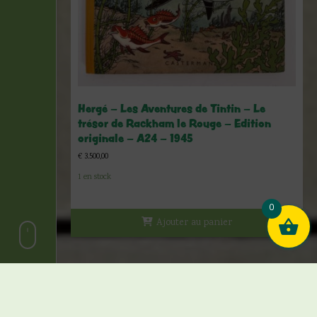
Hergé – Les Aventures de Tintin – Le
trésor de Rackham le Rouge – Edition
originale – A24 – 1945
€
3.500,00
1 en stock
0
Ajouter au panier