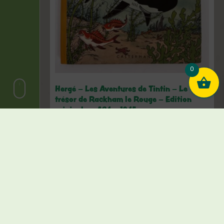
0
Hergé – Les Aventures de Tintin – Le
trésor de Rackham le Rouge – Edition
originale – A24 – 1945
€
3.500,00
1 en stock
Ajouter au panier