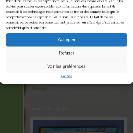
Pour offrir les meilleures expériences, nous utilisons des technologies telles que les
cookies pour stocker et/ou accéder aux informations des appareils. Le fait de
consentir à ces technologies nous permettra de traiter des données telles que le
comportement de navigation ou les ID uniques sur ce site. Le fait de ne pas
consentir ou de retirer son consentement peut avoir un effet négatif sur certaines
caractéristiques et fonctions.
Le trésor de
Accepter
Rackham le
i
Refuser
Rouge
Voir les préférences
Cookies
Accueil
»
Le trésor de Rackham le
se
Rouge
s
s
3 résultats affichés
38